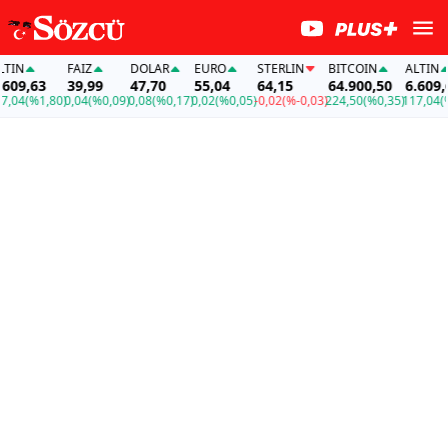
IN
FAİZ
DOLAR
EURO
STERLIN
BITCOIN
ALTIN
09,63
39,99
47,70
55,04
64,15
64.900,50
6.609,63
04
(%1,80)
0,04
(%0,09)
0,08
(%0,17)
0,02
(%0,05)
-0,02
(%-0,03)
224,50
(%0,35)
117,04
(%1