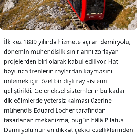
zirvesine ulaşıyor. Maksimum eğimin yüzde 48'e
ulaştığı hat, bu özelliğiyle dünyanın en dik dişli
demiryolu unvanını koruyor.
İlk kez 1889 yılında hizmete açılan demiryolu,
dönemin mühendislik sınırlarını zorlayan
projelerden biri olarak kabul ediliyor. Hat
boyunca trenlerin raylardan kaymasını
önlemek için özel bir dişli ray sistemi
geliştirildi. Geleneksel sistemlerin bu kadar
dik eğimlerde yetersiz kalması üzerine
mühendis Eduard Locher tarafından
tasarlanan mekanizma, bugün hâlâ Pilatus
Demiryolu'nun en dikkat çekici özelliklerinden