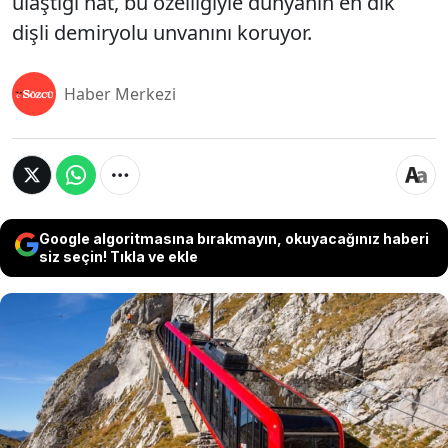
ulaştığı hat, bu özelliğiyle dünyanın en dik
dişli demiryolu unvanını koruyor.
Haber Merkezi
Google algoritmasına bırakmayın, okuyacağınız haberi
siz seçin! Tıkla ve ekle
İsviçre Alpleri'nde bulunan Pilatus Demiryolu,
dünyanın en dik dişli demiryolu hatlarından biri
olarak gösteriliyor. Lucerne Gölü kıyısındaki
Alpnachstad kasabasından başlayan hat, yalnızca
4,6 kilometrelik yolculuk sırasında yaklaşık 1.635
metre yükseklik kazanarak Pilatus Dağı'nın