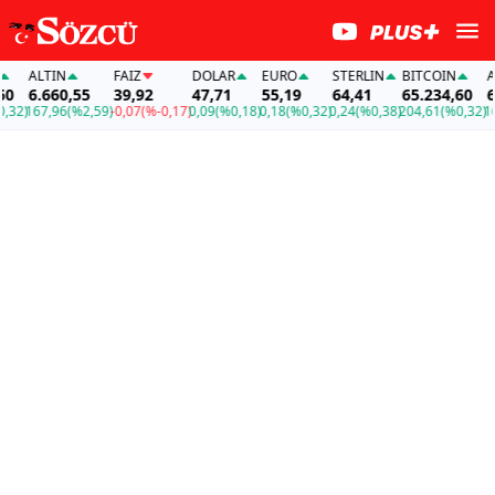
ALTIN
FAİZ
DOLAR
EURO
STERLIN
BITCOIN
ALT
6.660,55
39,92
47,71
55,19
64,41
65.234,60
6.6
2)
167,96
(%2,59)
-0,07
(%-0,17)
0,09
(%0,18)
0,18
(%0,32)
0,24
(%0,38)
204,61
(%0,32)
167,