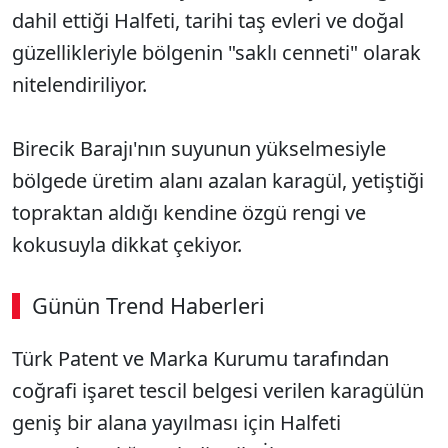
dahil ettiği Halfeti, tarihi taş evleri ve doğal
güzellikleriyle bölgenin "saklı cenneti" olarak
nitelendiriliyor.
Birecik Barajı'nın suyunun yükselmesiyle
bölgede üretim alanı azalan karagül, yetiştiği
topraktan aldığı kendine özgü rengi ve
kokusuyla dikkat çekiyor.
Günün Trend Haberleri
00:02
/ 03:53
Türk Patent ve Marka Kurumu tarafından
Sesi Aç
coğrafi işaret tescil belgesi verilen karagülün
geniş bir alana yayılması için Halfeti