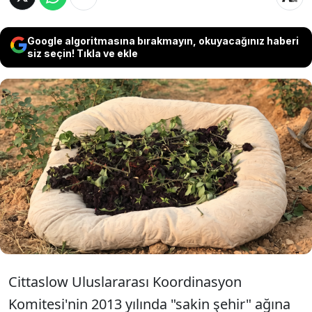
Google algoritmasına bırakmayın, okuyacağınız haberi
siz seçin! Tıkla ve ekle
Endemik bir tür olarak yalnızca
Şanlıurfa'nın Halfeti ilçesinde yetişen ve
kendine özgü rengi ile kokusuyla öne
çıkan tescilli "karagül"de hasat başladı.
Cittaslow Uluslararası Koordinasyon
Komitesi'nin 2013 yılında "sakin şehir" ağına