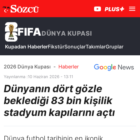
FIFA
DÜNYA KUPASI
Kupadan Haberler
Fikstür
Sonuçlar
Takımlar
Gruplar
2026 Dünya Kupası
-
Haberler
Yayınlanma :
10 Haziran 2026 - 13:11
Dünyanın dört gözle
beklediği 83 bin kişilik
stadyum kapılarını açtı
Dünya futbol tarihinin en ikonik