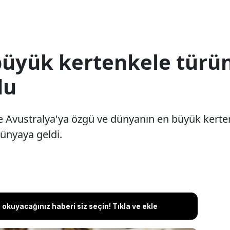
üyük kertenkele türün
du
e Avustralya'ya özgü ve dünyanın en büyük kerten
dünyaya geldi.
okuyacağınız haberi siz seçin! Tıkla ve ekle