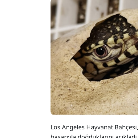
ABD'n
dünya
kerte
Los Angeles Hayvanat Bahçesi, p
başarıyla doğduklarını açıklad