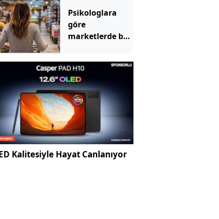
Psikologlara
göre
marketlerde bu
yüzden müzik
çalıyormuş
D Kalitesiyle Hayat Canlanıyor