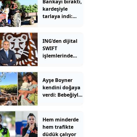
Bankayı bıraktı,
kardeşiyle
tarlaya indi:
Şimdi siparişlere
yetişemiyorlar
ING’den dijital
SWIFT
işlemlerinde
masrafsız
dönem
Ayşe Boyner
kendini doğaya
verdi: Bebeğiyle
bahçede meyve
topladı
Hem minderde
hem trafikte
düdük çalıyor