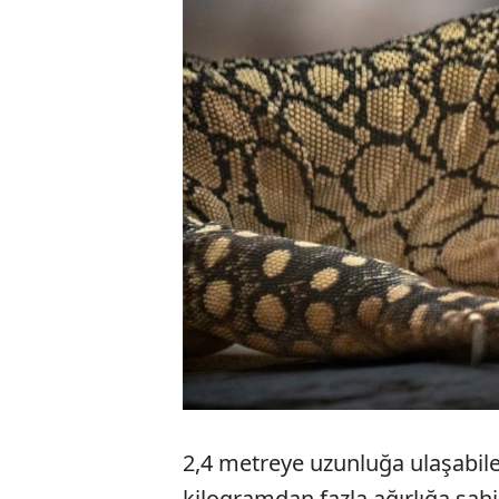
2,4 metreye uzunluğa ulaşabilen
kilogramdan fazla ağırlığa sahi