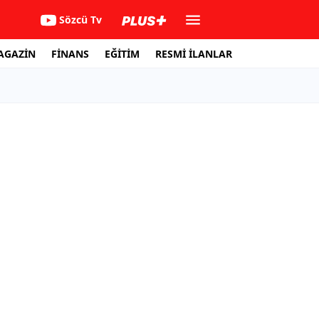
Sözcü Tv
AGAZİN
FİNANS
EĞİTİM
RESMİ İLANLAR