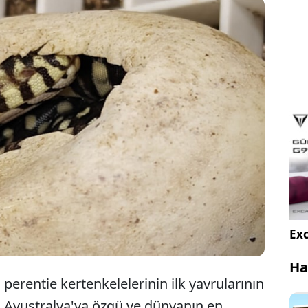
in Los Angeles eyaletinde Avustralya'ya özgü ve
nın en büyük kertenkele türlerinden olan perentie
nkelelerinin ilk yavruları dünyaya geldi.
Exc
Ha
erentie kertenkelelerinin ilk yavrularının
ı. Avustralya'ya özgü ve dünyanın en