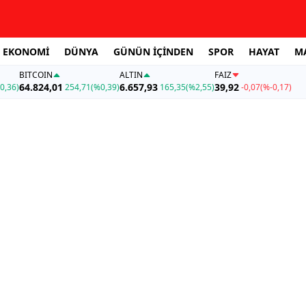
EKONOMİ
DÜNYA
GÜNÜN İÇİNDEN
SPOR
HAYAT
M
BITCOIN
ALTIN
FAİZ
64.824,01
6.657,93
39,92
0,36)
254,71
(%0,39)
165,35
(%2,55)
-0,07
(%-0,17)