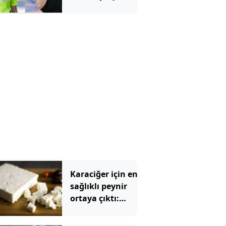
Karaciğer için en
sağlıklı peynir
ortaya çıktı:
Ezine veya
tulum değil