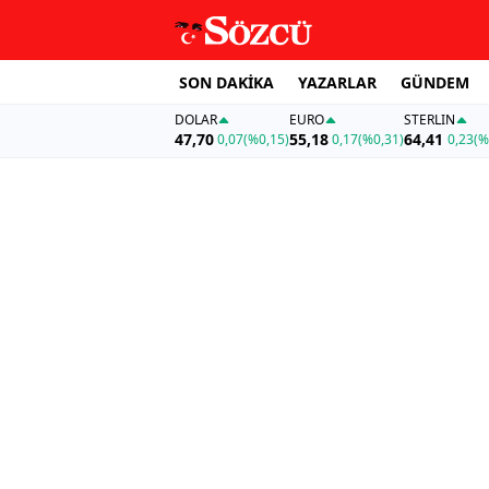
SON DAKİKA
YAZARLAR
GÜNDEM
DOLAR
EURO
STERLIN
47,70
55,18
64,41
0,07
(%0,15)
0,17
(%0,31)
0,23
(%