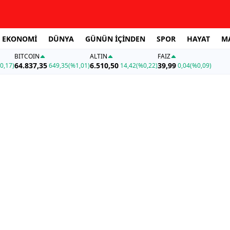
EKONOMİ
DÜNYA
GÜNÜN İÇİNDEN
SPOR
HAYAT
M
BITCOIN
ALTIN
FAİZ
64.837,35
6.510,50
39,99
0,17)
649,35
(%1,01)
14,42
(%0,22)
0,04
(%0,09)