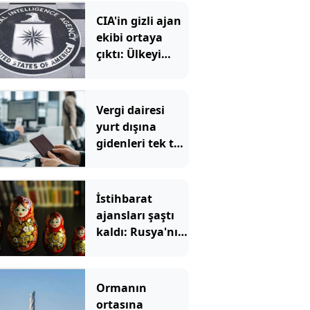
CIA'in gizli ajan
ekibi ortaya
çıktı: Ülkeyi
çökertmek için
göreve
başladılar
Vergi dairesi
yurt dışına
gidenleri tek tek
inceleyecek
İstihbarat
ajansları şaştı
kaldı: Rusya'nın
'matruşka ağı'
ortaya çıktı
Ormanın
ortasına