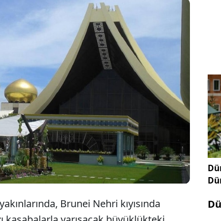
Sultanı Hacı Hassanal Bolkiah'a ait olan 200 bin
reden geniş İstana Nurul Iman sarayı, dünyanın
k konut ikametgahı olarak rekorlar kitabında yer
Dün
Dü
akınlarında, Brunei Nehri kıyısında
Dü
ı kasabalarla yarışacak büyüklükteki