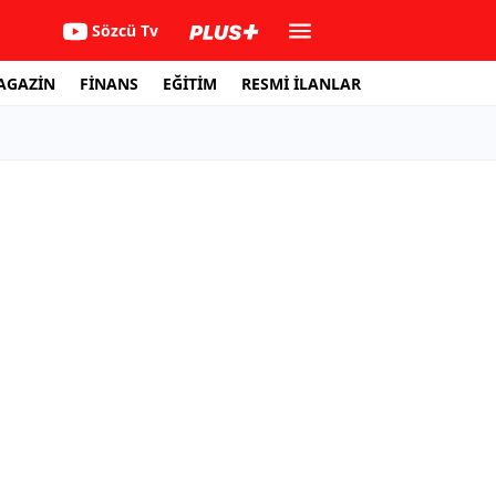
Sözcü Tv
AGAZİN
FİNANS
EĞİTİM
RESMİ İLANLAR