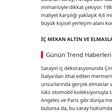
mimarisiyle dikkat çekiyor. 19
maliyet karşılığı yaklaşık 4,6 m
büyük kişisel yerleşim alanı 
İÇ MEKAN ALTIN VE ELMASL
ABERİ OKU
➜
Günün Trend Haberleri
Sarayın iç dekorasyonunda Çin'
SÖZCÜ SON DAKİKA
İtalya'dan ithal edilen mermerle
unsurlarında gerçek elmaslar ve a
lüks otomobil koleksiyonuyla t
Angeles ve Paris gibi dünya met
bulunsa da, bu saray hükümdarı