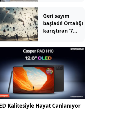
Sektör alarm
veriyor
Geri sayım
başladı! Ortalığı
karıştıran ‘7
saniye’ iddiası...
NASA'dan
açıklama
D Kalitesiyle Hayat Canlanıyor