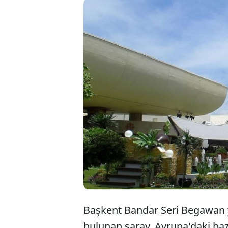
Brunei 
metreka
en büyü
alıyor.
Başkent Bandar Seri Begawan y
bulunan saray, Avrupa'daki baz