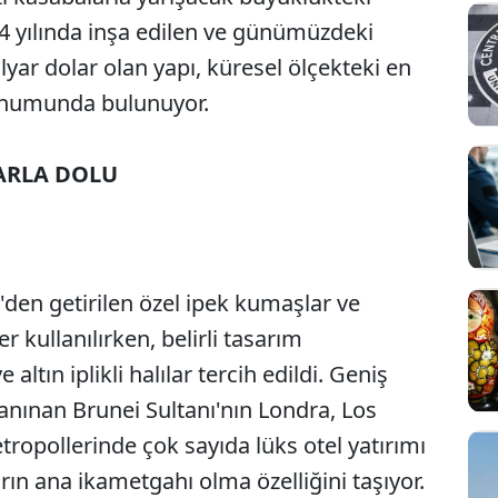
84 yılında inşa edilen ve günümüzdeki
ilyar dolar olan yapı, küresel ölçekteki en
konumunda bulunuyor.
ARLA DOLU
den getirilen özel ipek kumaşlar ve
r kullanılırken, belirli tasarım
ltın iplikli halılar tercih edildi. Geniş
anınan Brunei Sultanı'nın Londra, Los
ropollerinde çok sayıda lüks otel yatırımı
n ana ikametgahı olma özelliğini taşıyor.