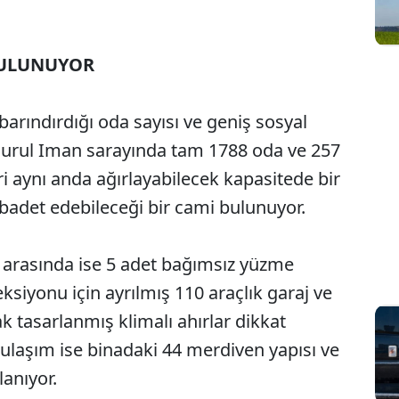
BULUNUYOR
rındırdığı oda sayısı ve geniş sosyal
a Nurul Iman sarayında tam 1788 oda ve 257
ri aynı anda ağırlayabilecek kapasitede bir
 ibadet edebileceği bir cami bulunuyor.
ri arasında ise 5 adet bağımsız yüzme
eksiyonu için ayrılmış 110 araçlık garaj ve
rak tasarlanmış klimalı ahırlar dikkat
y ulaşım ise binadaki 44 merdiven yapısı ve
lanıyor.