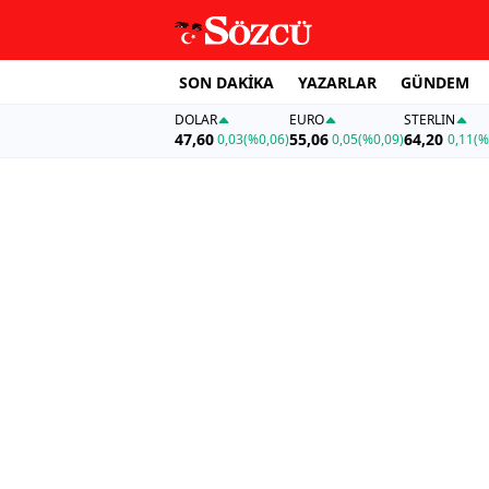
SON DAKİKA
YAZARLAR
GÜNDEM
DOLAR
EURO
STERLIN
47,60
55,06
64,20
0,03
(%0,06)
0,05
(%0,09)
0,11
(%