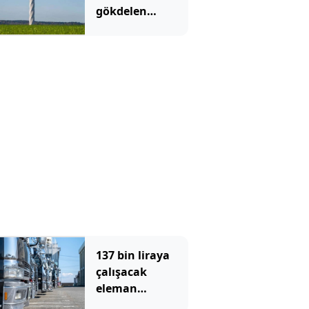
gökdelen
diktiler: İçinde
sadece asansör
var
137 bin liraya
çalışacak
eleman
bulamıyorlar: