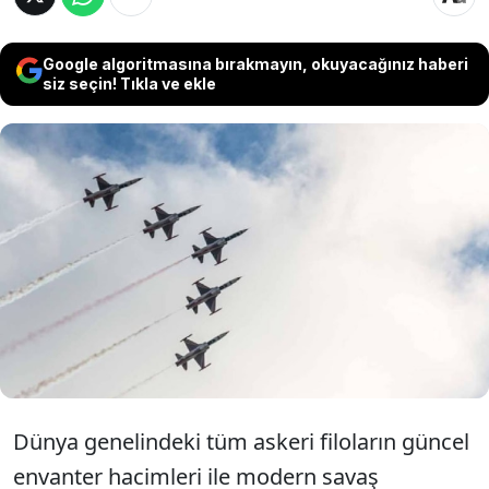
Google algoritmasına bırakmayın, okuyacağınız haberi
siz seçin! Tıkla ve ekle
Küresel askeri analiz kuruluşu Global
Firepower, ülkelerin savaş uçağı, helikopter
ve lojistik hava araçlarını kapsayan 2026 yılı
askeri hava gücü raporunu resmen
yayımladı.
Dünya genelindeki tüm askeri filoların güncel
envanter hacimleri ile modern savaş