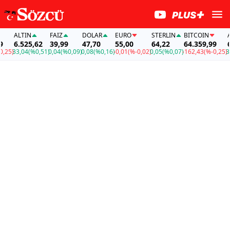
ALTIN
FAİZ
DOLAR
EURO
STERLIN
BITCOIN
ALT
6.525,62
39,99
47,70
55,00
64,22
64.359,99
6.
5)
33,04
(%0,51)
0,04
(%0,09)
0,08
(%0,16)
-0,01
(%-0,02)
0,05
(%0,07)
-162,43
(%-0,25)
33,