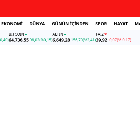
EKONOMİ
DÜNYA
GÜNÜN İÇİNDEN
SPOR
HAYAT
M
BITCOIN
ALTIN
FAİZ
64.736,55
6.649,28
39,92
0,40)
98,02
(%0,15)
156,70
(%2,41)
-0,07
(%-0,17)