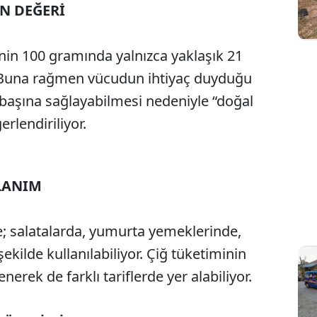
İN DEĞERİ
in 100 gramında yalnızca yaklaşık 21
. Buna rağmen vücudun ihtiyaç duyduğu
 başına sağlayabilmesi nedeniyle “doğal
rlendiriliyor.
LANIM
e; salatalarda, yumurta yemeklerinde,
ekilde kullanılabiliyor. Çiğ tüketiminin
nerek de farklı tariflerde yer alabiliyor.