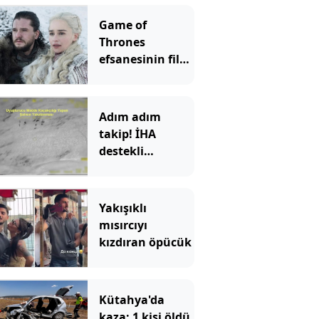
Game of
Thrones
efsanesinin filmi
geliyor
Adım adım
takip! İHA
destekli
operasyonda
kilolarca
uyuşturucu ele
Yakışıklı
geçirildi
mısırcıyı
kızdıran öpücük
Kütahya'da
kaza: 1 kişi öldü,