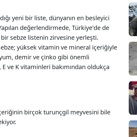
ğı yeni bir liste, dünyanın en besleyici
 Yapılan değerlendirmede, Türkiye'de de
bir sebze listenin zirvesine yerleşti.
bze; yüksek vitamin ve mineral içeriğiyle
iyum, demir ve çinko gibi önemli
 D, E ve K vitaminleri bakımından oldukça
çeriğinin birçok turunçgil meyvesini bile
Sesi Aç
kiyor.