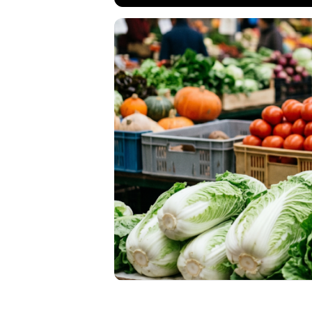
Beslenme uzma
yeşillik, turun
dağıtıyor. Ma
düşük kalorili