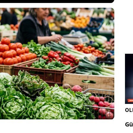
nlarının listesinde zirveye oturan o mucizevi
çgilleri bile geride bırakan C vitaminiyle şifa
rmara ve Ege'de akarsu kenarlarından toplanan bu
 süper gıda, pazar tezgahında keşfedilmeyi bekliyor.
OLE
Gü