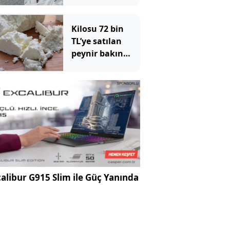
Kilosu 72 bin
TL’ye satılan
peynir bakın
hangi sütten
yapılıyor
alibur G915 Slim ile Güç Yanında