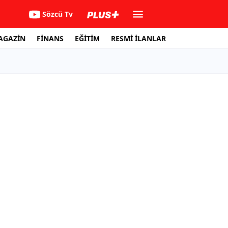
Sözcü Tv
AGAZİN
FİNANS
EĞİTİM
RESMİ İLANLAR