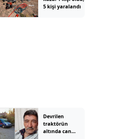
5 kişi yaralandı
Devrilen
traktörün
altında can
verdi