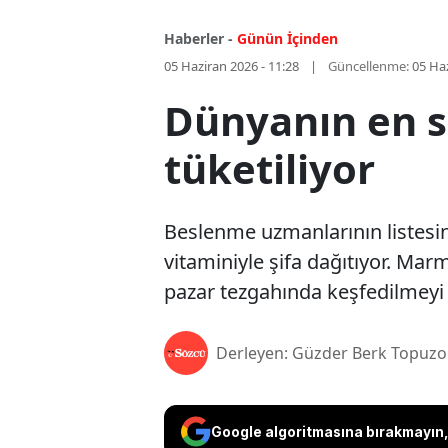
Haberler -
Günün İçinden
05 Haziran 2026 - 11:28
Güncellenme:
05 Haz
Dünyanın en sa
tüketiliyor
Beslenme uzmanlarının listesind
vitaminiyle şifa dağıtıyor. Ma
pazar tezgahında keşfedilmeyi 
Derleyen: Güzder Berk Topuzo
Google algoritmasına bırakmayın, 