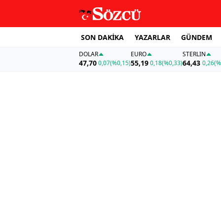
SON DAKİKA
YAZARLAR
GÜNDEM
DOLAR
EURO
STERLIN
47,70
55,19
64,43
0,07
(%0,15)
0,18
(%0,33)
0,26
(%