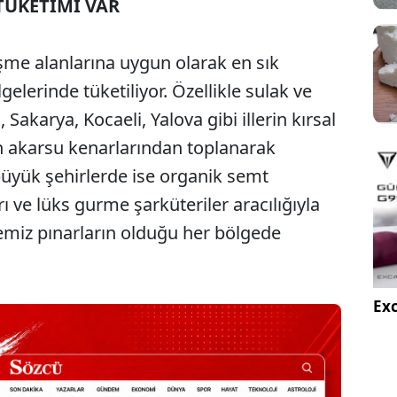
TÜKETİMİ VAR
işme alanlarına uygun olarak en sık
lerinde tüketiliyor. Özellikle sulak ve
 Sakarya, Kocaeli, Yalova gibi illerin kırsal
n akarsu kenarlarından toplanarak
i büyük şehirlerde ise organik semt
rı ve lüks gurme şarküteriler aracılığıyla
 temiz pınarların olduğu her bölgede
Exc