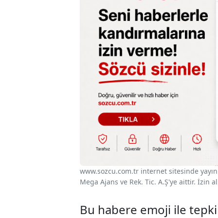
www.sozcu.com.tr internet sitesinde yayınla
Mega Ajans ve Rek. Tic. A.Ş'ye aittir. İzin
Bu habere emoji ile tepki