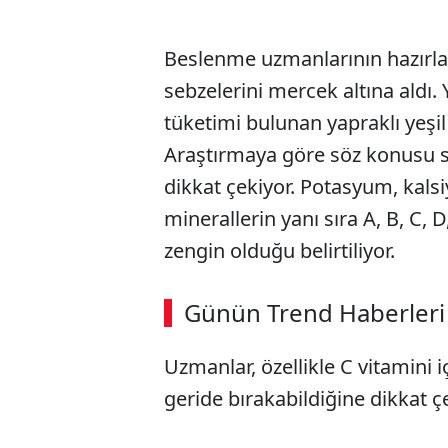
Beslenme uzmanlarının hazırladı
sebzelerini mercek altına aldı.
tüketimi bulunan yapraklı yeşil 
Araştırmaya göre söz konusu se
dikkat çekiyor. Potasyum, kals
minerallerin yanı sıra A, B, C,
zengin olduğu belirtiliyor.
ABERİ OKU
➜
Günün Trend Haberleri
00:02
/ 08:15
Uzmanlar, özellikle C vitamini i
geride bırakabildiğine dikkat çe