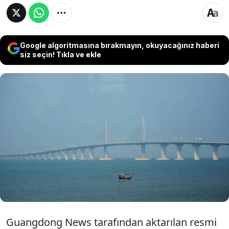
Google algoritmasına bırakmayın, okuyacağınız haberi
siz seçin! Tıkla ve ekle
Hong Kong, Zhuhai ve Makao’yu birbirine
bağlayan 55 kilometre uzunluğundaki
dünyanın en uzun deniz köprüsü, feribotla
yapılan 1 saatlik seyahat süresini karayoluyla
yaklaşık 40 dakikaya indirdi.
Guangdong News tarafından aktarılan resmi