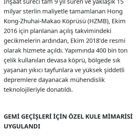
İnşaat süreci tam 9 yıl süren ve yaklaşık 15
Sesi Aç
milyar sterlin maliyetle tamamlanan Hong
Kong-Zhuhai-Makao Köprüsü (HZMB), Ekim
2016 için planlanan açılış takvimindeki
gecikmelerin ardından, Ekim 2018'de resmi
olarak hizmete açıldı. Yapımında 400 bin ton
çelik kullanılan devasa köprü, bölgede sık
yaşanan yıkıcı tayfunlara ve yüksek şiddetli
depremlere dayanacak mühendislik
teknolojileriyle donatıldı.
GEMİ GEÇİŞLERİ İÇİN ÖZEL KULE MİMARİSİ
UYGULANDI