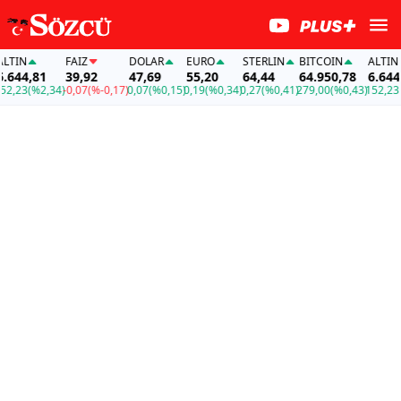
TIN
FAİZ
DOLAR
EURO
STERLIN
BITCOIN
ALTIN
644,81
39,92
47,69
55,20
64,44
64.950,78
6.644,8
,23
(%2,34)
-0,07
(%-0,17)
0,07
(%0,15)
0,19
(%0,34)
0,27
(%0,41)
279,00
(%0,43)
152,23
(%