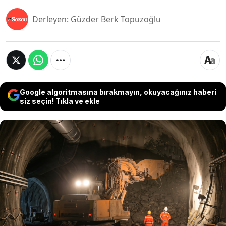
Derleyen: Güzder Berk Topuzoğlu
Google algoritmasına bırakmayın, okuyacağınız haberi
siz seçin! Tıkla ve ekle
İsviçre’de Alpler’in altından geçerek Kuzey ve
Güney Avrupa’yı birbirine bağlayan Gotthard
Base Tüneli, açılışının 10. yılına girdi. 57 kilometre
uzunluğuyla dünyanın en uzun ve en derin
demiryolu tüneli unvanını taşıyan proje, Avrupa
içi taşımacılıkta bir dönüm noktası olarak kabul
ediliyor.