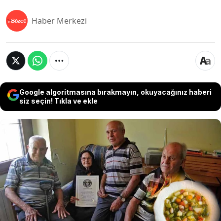
Haber Merkezi
Google algoritmasına bırakmayın, okuyacağınız haberi
siz seçin! Tıkla ve ekle
Dünyanın en uzun yaşayan insanlarının
bulunduğu "Mavi Bölge"de (Blue Zone)
yaşayan 9 kardeşin rekor kıran uzun
ömürlülüğünün arkasında, her gün öğle
yemeğinde içtikleri aynı kase çorbanın yattığı
düşünülüyor.