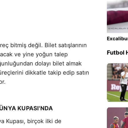
Excalibu
eç bitmiş değil. Bilet satışlarının
Futbol 
yacak ve yine yoğun talep
oğunluğundan dolayı bilet almak
üreçlerini dikkatle takip edip satın
or.
DÜNYA KUPASI'NDA
a Kupası, birçok ilki de