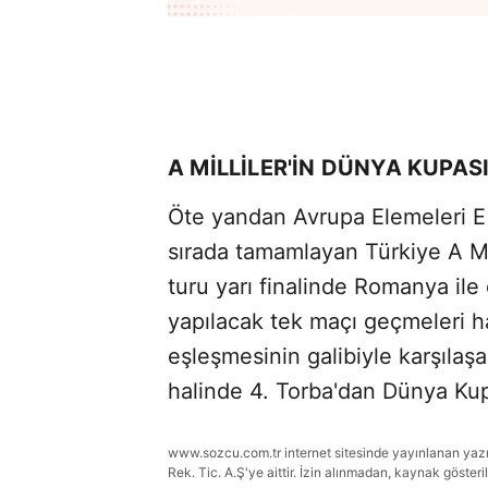
A MİLLİLER'İN DÜNYA KUPAS
Öte yandan Avrupa Elemeleri E 
sırada tamamlayan Türkiye A Mil
turu yarı finalinde Romanya ile e
yapılacak tek maçı geçmeleri 
eşleşmesinin galibiyle karşıla
halinde 4. Torba'dan Dünya Kupa
www.sozcu.com.tr internet sitesinde yayınlanan yazı, 
Rek. Tic. A.Ş'ye aittir. İzin alınmadan, kaynak gösteri