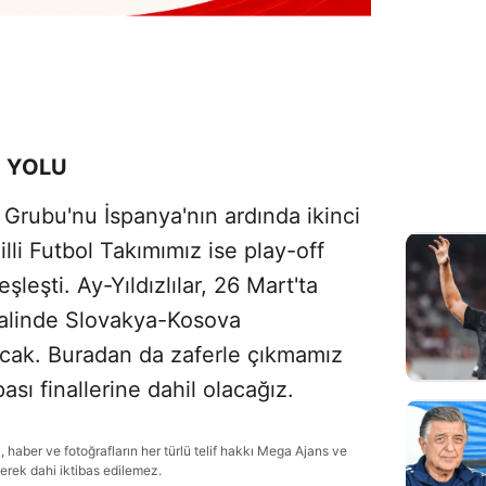
I YOLU
Grubu'nu İspanya'nın ardında ikinci
li Futbol Takımımız ise play-off
şleşti. Ay-Yıldızlılar, 26 Mart'ta
halinde Slovakya-Kosova
şacak. Buradan da zaferle çıkmamız
sı finallerine dahil olacağız.
haber ve fotoğrafların her türlü telif hakkı Mega Ajans ve
lerek dahi iktibas edilemez.