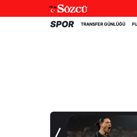
SPOR
TRANSFER GÜNLÜĞÜ
F
Transfer Günlüğü
Beşiktaş
Uruguaylı forveti