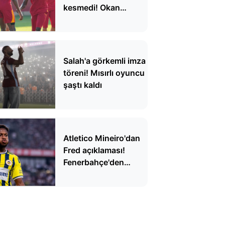
kesmedi! Okan
Buruk'tan taktik
detaylar
Salah'a görkemli imza
töreni! Mısırlı oyuncu
şaştı kaldı
Atletico Mineiro'dan
Fred açıklaması!
Fenerbahçe'den
ayrılacak mı?