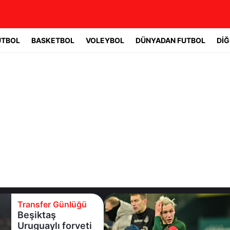
UTBOL
BASKETBOL
VOLEYBOL
DÜNYADAN FUTBOL
DİĞ
Transfer Günlüğü
Batrakov’da ikinci
raunt