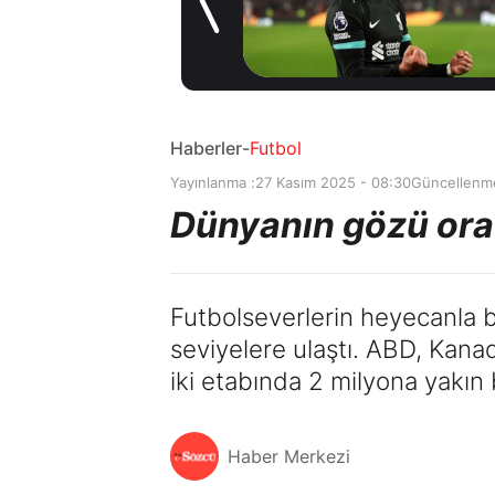
kiralama
1 gün önce
konusunda Al
Hilal ile anlaştı!
Adım adım Nunez
Haberler
-
Futbol
Yayınlanma :
27 Kasım 2025 - 08:30
Güncellenm
Dünyanın gözü orad
Futbolseverlerin heyecanla b
seviyelere ulaştı. ABD, Kanad
iki etabında 2 milyona yakın bi
Haber Merkezi