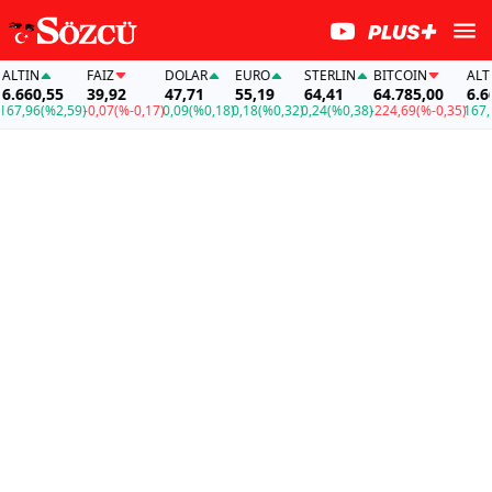
TIN
FAİZ
DOLAR
EURO
STERLIN
BITCOIN
ALTIN
660,55
39,92
47,71
55,19
64,41
64.785,00
6.660
7,96
(%2,59)
-0,07
(%-0,17)
0,09
(%0,18)
0,18
(%0,32)
0,24
(%0,38)
-224,69
(%-0,35)
167,96