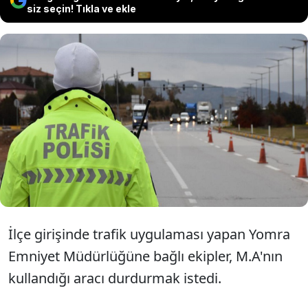
siz seçin! Tıkla ve ekle
Trabzon'un Yomra ilçesinde "dur"
ihtarına uymayıp polise çarparak
kaçan sürücü gözaltına alındı.
İlçe girişinde trafik uygulaması yapan Yomra
Emniyet Müdürlüğüne bağlı ekipler, M.A'nın
kullandığı aracı durdurmak istedi.