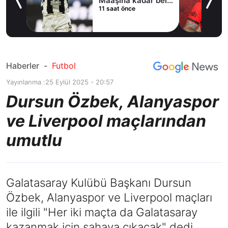
i
Maaşına kadar belli
11 saat önce
oldu
Haberler
-
Futbol
Yayınlanma :
25 Eylül 2025 - 20:57
Dursun Özbek, Alanyaspor
ve Liverpool maçlarından
umutlu
Galatasaray Kulübü Başkanı Dursun
Özbek, Alanyaspor ve Liverpool maçları
ile ilgili "Her iki maçta da Galatasaray
kazanmak için sahaya çıkacak" dedi.