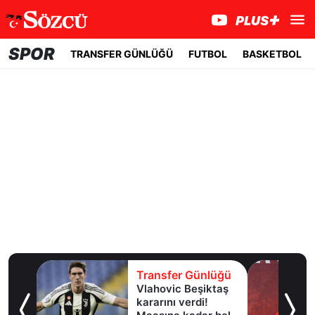
SPOR
TRANSFER GÜNLÜĞÜ
FUTBOL
BASKETBOL
üğü
Transfer Günlüğü
Vlahovic Beşiktaş
giliz
kararını verdi!