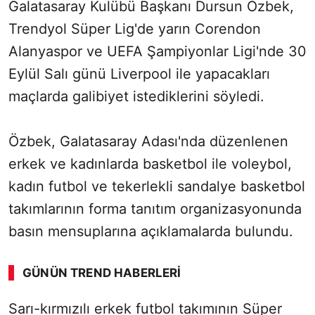
Galatasaray Kulübü Başkanı Dursun Özbek,
Trendyol Süper Lig'de yarın Corendon
Alanyaspor ve UEFA Şampiyonlar Ligi'nde 30
Eylül Salı günü Liverpool ile yapacakları
maçlarda galibiyet istediklerini söyledi.
Özbek, Galatasaray Adası'nda düzenlenen
erkek ve kadınlarda basketbol ile voleybol,
kadın futbol ve tekerlekli sandalye basketbol
takımlarının forma tanıtım organizasyonunda
basın mensuplarına açıklamalarda bulundu.
GÜNÜN TREND HABERLERI
00:02
/ 03:53
Sarı-kırmızılı erkek futbol takımının Süper
Sesi Aç