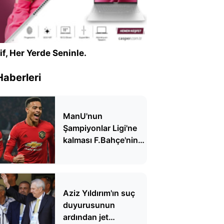
if, Her Yerde Seninle.
Haberleri
ManU'nun
Şampiyonlar Ligi'ne
kalması F.Bahçe'nin
hayallerine darbe
vurdu
Aziz Yıldırım'ın suç
duyurusunun
ardından jet