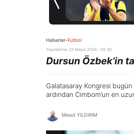
gelişme! Transfer
1 gün önce
iptal oldu
Haberler
-
Futbol
Yayınlanma :
23 Mayıs 2026 - 05:30
Dursun Özbek’in ta
Galatasaray Kongresi bugün 
ardından Cimbom’un en uzun 
Mesut YILDIRIM