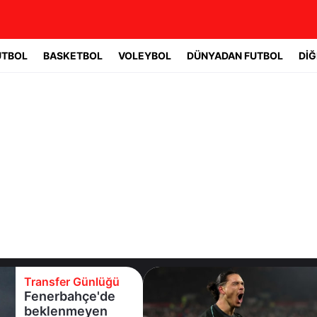
UTBOL
BASKETBOL
VOLEYBOL
DÜNYADAN FUTBOL
DİĞ
Transfer Günlüğü
Beşiktaş
Uruguaylı forveti