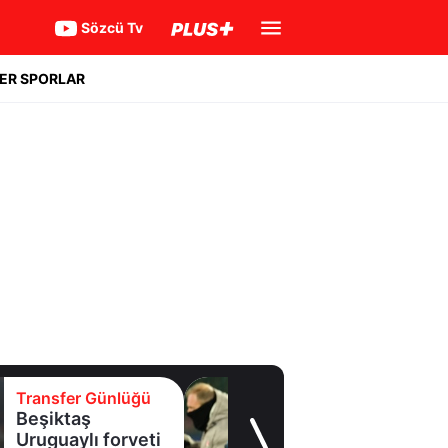
Sözcü Tv
ER SPORLAR
Transfer Günlüğü
Batrakov’da ikinci
raunt