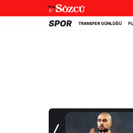
SPOR
TRANSFER GÜNLÜĞÜ
F
Transfer Günlüğü
Fenerbahçe'de
beklenmeyen