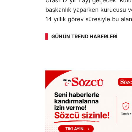
Uras’ı (7 yıl 1 ay) geçecek. Kulüb
başkanlık yaparken kurucusu ve
14 yıllık görev süresiyle bu ala
GÜNÜN TREND HABERLERI