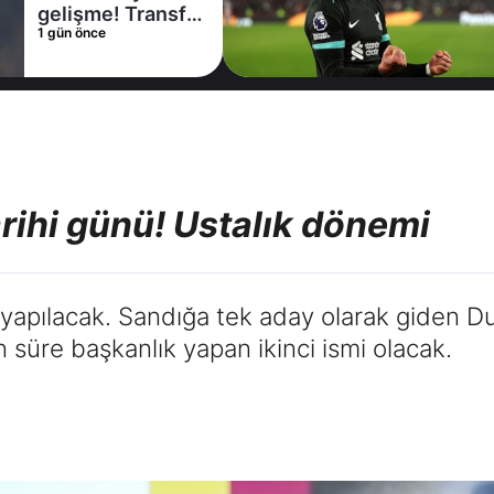
kiralama
1 gün önce
konusunda Al
Hilal ile anlaştı!
Adım adım Nunez
rihi günü! Ustalık dönemi
yapılacak. Sandığa tek aday olarak giden Du
süre başkanlık yapan ikinci ismi olacak.