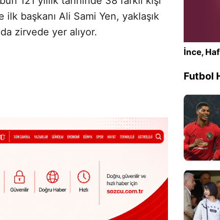
ün 121 yıllık tarihinde 38 farklı kişi
 ilk başkanı Ali Sami Yen, yaklaşık
nda zirvede yer alıyor.
İnce, Haf
Futbol 