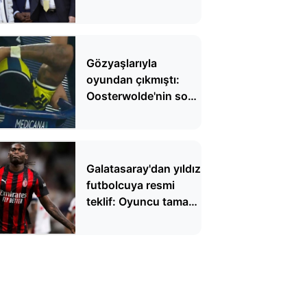
operasyon: 1 kişi
gözaltında
Gözyaşlarıyla
oyundan çıkmıştı:
Oosterwolde'nin son
durumu belli oldu
Galatasaray'dan yıldız
futbolcuya resmi
teklif: Oyuncu tamam
sıra kulübünde