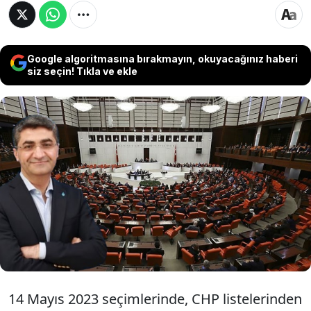
Google algoritmasına bırakmayın, okuyacağınız haberi
siz seçin! Tıkla ve ekle
Ankara Milletvekili Nedim Yamalı’nın Gelecek
Partisi’nden istifa etmesinin ardından, Saadet-
Gelecek grubunun yeniden inşası için çatı parti
formülü gündeme geldi. Üç partinin (Saadet,
Gelecek ve DEVA) çatı parti altında birleşmesi
için sürecin hızlanması bekleniyor.
14 Mayıs 2023 seçimlerinde, CHP listelerinden