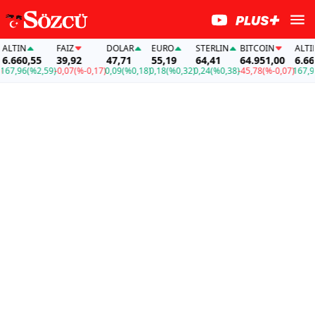
LTIN
FAİZ
DOLAR
EURO
STERLIN
BITCOIN
ALTIN
.660,55
39,92
47,71
55,19
64,41
64.951,00
6.660,
7,96
(%2,59)
-0,07
(%-0,17)
0,09
(%0,18)
0,18
(%0,32)
0,24
(%0,38)
-45,78
(%-0,07)
167,96
(