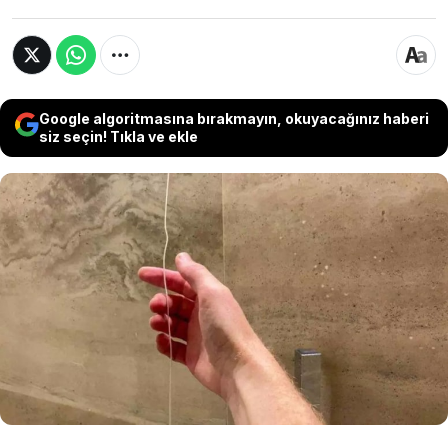
Google algoritmasına bırakmayın, okuyacağınız haberi
siz seçin! Tıkla ve ekle
Otelde konaklayan bir adamın, duşta gördüğü
bir ipi çekmesiyle birlikte ortalık bir anda adeta
panayır alanına döndü. İpi çektikten sonra tüm
telefonların çalmasına anlam veremeyen adam,
gerçeği ancak otel görevlilerine sorarak
öğrendi.