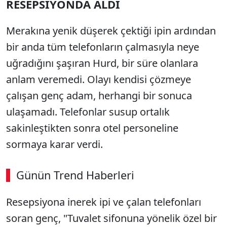
RESEPSİYONDA ALDI
Merakına yenik düşerek çektiği ipin ardından
bir anda tüm telefonların çalmasıyla neye
uğradığını şaşıran Hurd, bir süre olanlara
anlam veremedi. Olayı kendisi çözmeye
çalışan genç adam, herhangi bir sonuca
ulaşamadı. Telefonlar susup ortalık
sakinleştikten sonra otel personeline
sormaya karar verdi.
Günün Trend Haberleri
00:02
/ 03:08
Resepsiyona inerek ipi ve çalan telefonları
Sesi Aç
soran genç, "Tuvalet sifonuna yönelik özel bir