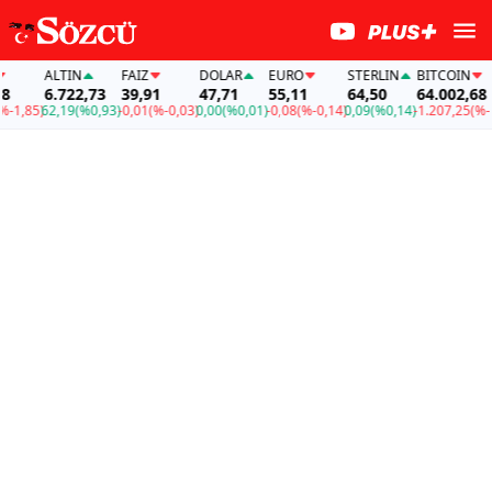
ALTIN
FAİZ
DOLAR
EURO
STERLIN
BITCOIN
6.722,73
39,91
47,71
55,11
64,50
64.002,68
,85)
62,19
(%0,93)
-0,01
(%-0,03)
0,00
(%0,01)
-0,08
(%-0,14)
0,09
(%0,14)
-1.207,25
(%-1,8