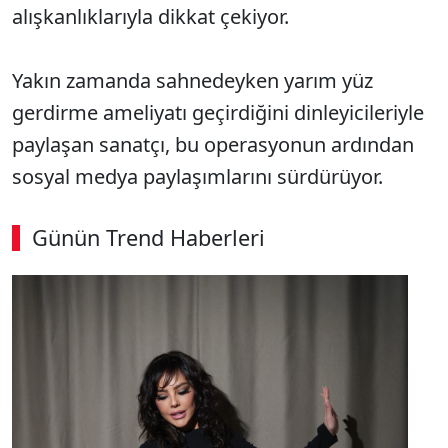
alışkanlıklarıyla dikkat çekiyor.
Yakın zamanda sahnedeyken yarım yüz
gerdirme ameliyatı geçirdiğini dinleyicileriyle
paylaşan sanatçı, bu operasyonun ardından
sosyal medya paylaşımlarını sürdürüyor.
Günün Trend Haberleri
00:03
/ 08:43
Sesi Aç