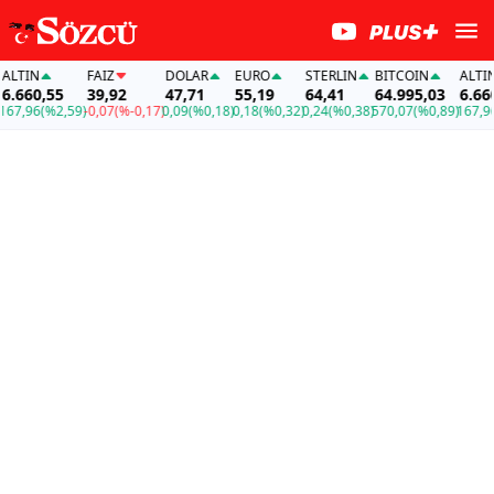
IN
FAİZ
DOLAR
EURO
STERLIN
BITCOIN
ALTIN
60,55
39,92
47,71
55,19
64,41
64.995,03
6.660,55
96
(%2,59)
-0,07
(%-0,17)
0,09
(%0,18)
0,18
(%0,32)
0,24
(%0,38)
570,07
(%0,89)
167,96
(%2,