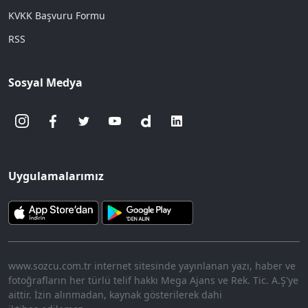
KVKK Başvuru Formu
RSS
Sosyal Medya
Uygulamalarımız
www.sozcu.com.tr internet sitesinde yayınlanan yazı, haber ve
fotoğrafların her türlü telif hakkı Mega Ajans ve Rek. Tic. A.Ş'ye
aittir. İzin alınmadan, kaynak gösterilerek dahi