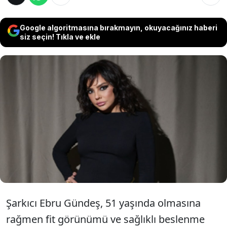
Google algoritmasına bırakmayın, okuyacağınız haberi
siz seçin! Tıkla ve ekle
Geçtiğimiz günlerde geçirdiği estetik
operasyonu itiraf eden sanatçı Ebru
Gündeş Instagram hesabından yeni
fotoğraflarını paylaştı. Sosyal medyadan
binlerce yorum aldı.
Şarkıcı Ebru Gündeş, 51 yaşında olmasına
rağmen fit görünümü ve sağlıklı beslenme