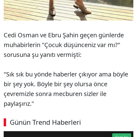
Cedi Osman ve Ebru Şahin geçen günlerde
muhabirlerin "Çocuk düşünceniz var mı?"
sorusuna şu yanıtı vermişti:
"Sık sık bu yönde haberler çıkıyor ama böyle
bir şey yok. Böyle bir şey olursa önce
çevremizle sonra mecburen sizler ile
paylaşırız."
Günün Trend Haberleri
360p
Loaded
:
Sesi
10.56%
Aç