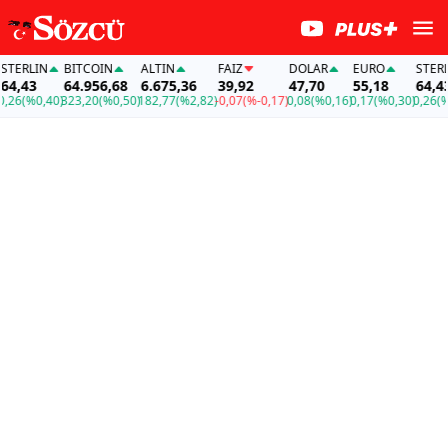
LIN
BITCOIN
ALTIN
FAİZ
DOLAR
EURO
STERLIN
43
64.956,68
6.675,36
39,92
47,70
55,18
64,43
%0,40)
323,20
(%0,50)
182,77
(%2,82)
-0,07
(%-0,17)
0,08
(%0,16)
0,17
(%0,30)
0,26
(%0,40