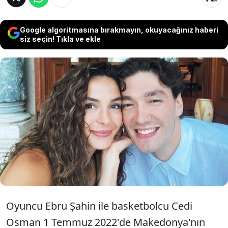
Google algoritmasına bırakmayın, okuyacağınız haberi
siz seçin! Tıkla ve ekle
NBA'de forma giyen Cedi Osman,
Yunanistan'ın Panathinaikos takımına
transfer olunca oyuncu eşi Ebru Şahin
ile Atina'ya taşındı.
Oyuncu Ebru Şahin ile basketbolcu Cedi
Osman 1 Temmuz 2022'de Makedonya'nın