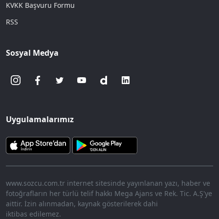
KVKK Başvuru Formu
RSS
Sosyal Medya
Uygulamalarımız
www.sozcu.com.tr internet sitesinde yayınlanan yazı, haber ve
fotoğrafların her türlü telif hakkı Mega Ajans ve Rek. Tic. A.Ş'ye
aittir. İzin alınmadan, kaynak gösterilerek dahi
iktibas edilemez.