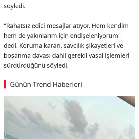
söyledi.
"Rahatsız edici mesajlar atıyor. Hem kendim
hem de yakınlarım için endişeleniyorum"
dedi. Koruma kararı, savcılık şikayetleri ve
boşanma davası dahil gerekli yasal işlemleri
sürdürdüğünü söyledi.
Günün Trend Haberleri
00:03
/ 03:08
Sesi Aç