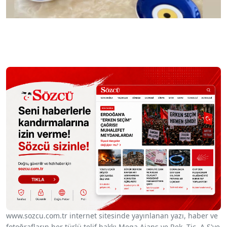
www.sozcu.com.tr internet sitesinde yayınlanan yazı, haber ve
fotoğrafların her türlü telif hakkı Mega Ajans ve Rek. Tic. A.Ş'ye