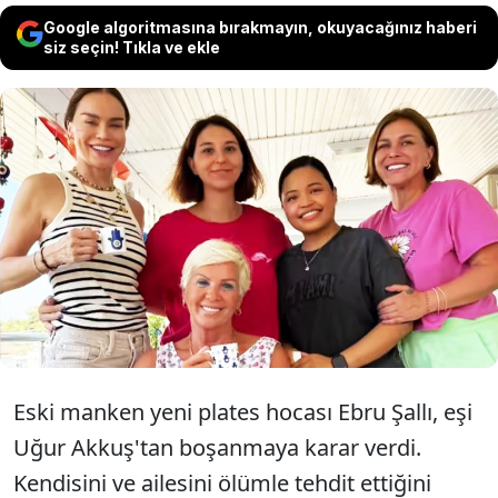
Google algoritmasına bırakmayın, okuyacağınız haberi
siz seçin! Tıkla ve ekle
Uğur Akkuş ile boşanma sürecinde olan
eski manken Ebru Şallı ailesiyle bir araya
geldi. Şallı'nın anne ve ablası ile çekildiği
kareler sosyal medyada büyük ilgi gördü.
Eski manken yeni plates hocası Ebru Şallı, eşi
Uğur Akkuş'tan boşanmaya karar verdi.
Kendisini ve ailesini ölümle tehdit ettiğini