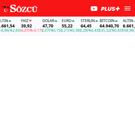
IN
FAİZ
DOLAR
EURO
STERLIN
BITCOIN
ALTIN
61,54
39,92
47,70
55,22
64,45
64.940,70
6.661,54
96
(%2,60)
-0,07
(%-0,17)
0,07
(%0,15)
0,21
(%0,38)
0,28
(%0,43)
535,32
(%0,83)
168,96
(%2