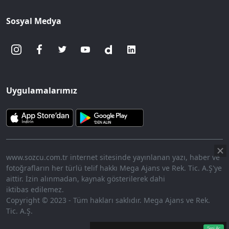
Sosyal Medya
Uygulamalarımız
www.sozcu.com.tr internet sitesinde yayınlanan yazı, haber ve
fotoğrafların her türlü telif hakkı Mega Ajans ve Rek. Tic. A.Ş'ye
aittir. İzin alınmadan, kaynak gösterilerek dahi
iktibas edilemez.
Copyright © 2023 - Tüm hakları saklıdır. Mega Ajans ve Rek.
Tic. A.Ş.
360p
Loaded
:
Sesi
10.48%
Aç
Sesi Aç