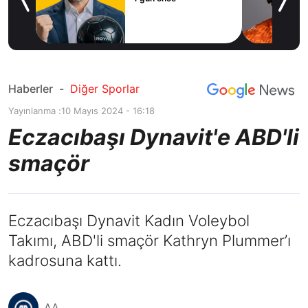
icius
Haberler
-
Diğer Sporlar
Yayınlanma :
10 Mayıs 2024 - 16:18
Eczacıbaşı Dynavit'e ABD'li
smaçör
Eczacıbaşı Dynavit Kadın Voleybol
Takımı, ABD'li smaçör Kathryn Plummer’ı
kadrosuna kattı.
AA