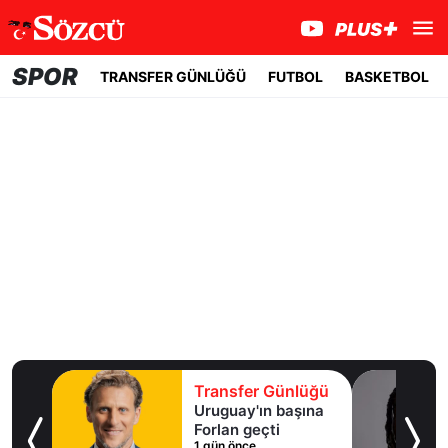
SPOR
TRANSFER GÜNLÜĞÜ
FUTBOL
BASKETBOL
lüğü
Transfer Günlüğü
ışma
Uruguay'ın başına
al
Forlan geçti
1 gün önce