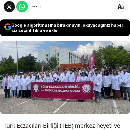
Google algoritmasına bırakmayın, okuyacağınız haberi
siz seçin! Tıkla ve ekle
Eczacılar nitelikli eczacılık eğitimi ve mesleki
sürdürülebilirlik için yeni bir fakülteye daha
ihtiyaçları olmadığını belirtti. Eczacılık
fakültelerine giriş için başarı sıralamasının 50 bin
olması gerektiğini belirten eczacılar, mevcut
fakültelerin kontenjanlarının da acilen azaltılması
gerektiğine vurgu yaptı...
Türk Eczacıları Birliği (TEB) merkez heyeti ve