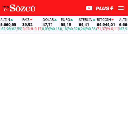
TIN
FAİZ
DOLAR
EURO
STERLIN
BITCOIN
ALTIN
660,55
39,92
47,71
55,19
64,41
64.944,01
6.660,
7,96
(%2,59)
-0,07
(%-0,17)
0,09
(%0,18)
0,18
(%0,32)
0,24
(%0,38)
-71,37
(%-0,11)
167,96
(%