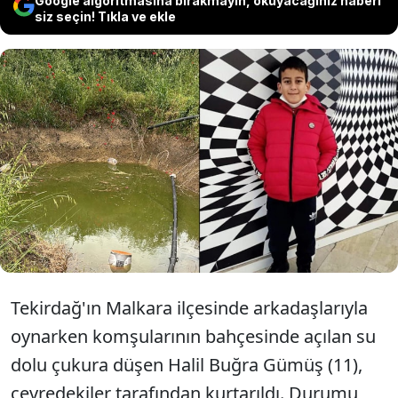
Google algoritmasına bırakmayın, okuyacağınız haberi
siz seçin! Tıkla ve ekle
Tekirdağ'ın Malkara ilçesinde su dolu
çukura düşen 11 yaşındaki Halil
Buğra Gümüş, hastaneye kaldırıldı.
Tekirdağ'ın Malkara ilçesinde arkadaşlarıyla
oynarken komşularının bahçesinde açılan su
dolu çukura düşen Halil Buğra Gümüş (11),
çevredekiler tarafından kurtarıldı. Durumu