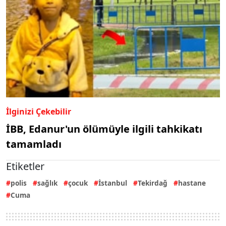
İlginizi Çekebilir
İBB, Edanur'un ölümüyle ilgili tahkikatı
tamamladı
Etiketler
polis
sağlık
çocuk
İstanbul
Tekirdağ
hastane
Cuma