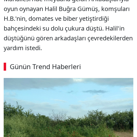
oyun oynayan Halil Buğra Gümüş, komşuları
H.B.'nin, domates ve biber yetiştirdiği
bahçesindeki su dolu çukura düştü. Halil'in
düştüğünü gören arkadaşları çevredekilerden
yardım istedi.
Günün Trend Haberleri
00:02
/ 09:08
Sesi Aç