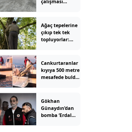
çalışması
sırasında göçük!
Ağaç tepelerine
çıkıp tek tek
topluyorlar:
Kilosu 3 bin
liraya
dayanacak
Cankurtaranlar
kıyıya 500 metre
mesafede buldu!
İhbar üzerine
ekipler geldi
Gökhan
Günaydın’dan
bomba ‘Erdal
Beşikçioğlu’
çıkışı