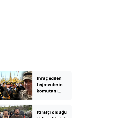
İhraç edilen
teğmenlerin
komutanı
emekliliğe sevk
edildi!
İtirafçı olduğu