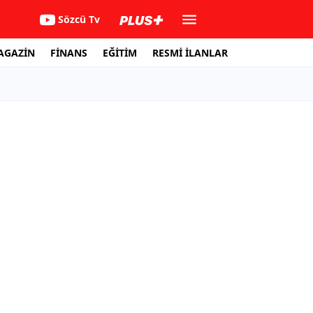
Sözcü Tv
AGAZİN
FİNANS
EĞİTİM
RESMİ İLANLAR