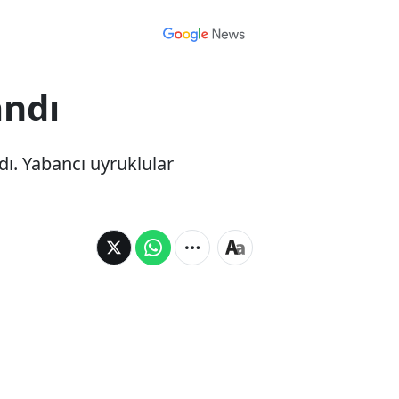
andı
dı. Yabancı uyruklular