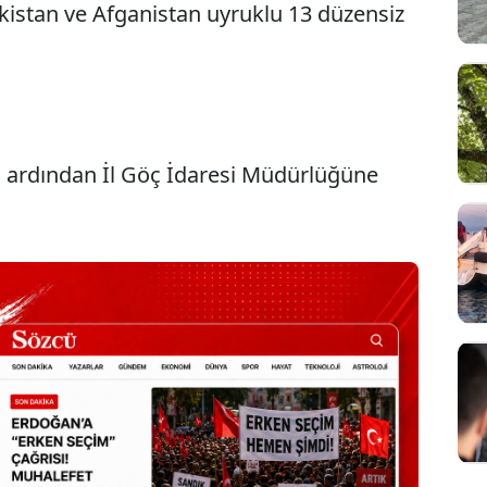
akistan ve Afganistan uyruklu 13 düzensiz
in ardından İl Göç İdaresi Müdürlüğüne
Sesi Aç