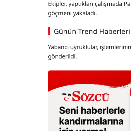
Ekipler, yaptıkları çalışmada P
göçmeni yakaladı.
ABERİ OKU
➜
Günün Trend Haberleri
00:02
/ 08:43
Yabancı uyruklular, işlemlerin
gönderildi.