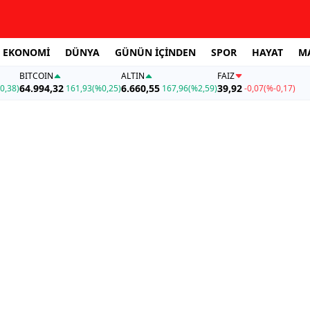
EKONOMİ
DÜNYA
GÜNÜN İÇİNDEN
SPOR
HAYAT
M
BITCOIN
ALTIN
FAİZ
64.994,32
6.660,55
39,92
0,38)
161,93
(%0,25)
167,96
(%2,59)
-0,07
(%-0,17)