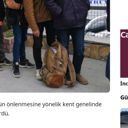
'de yasa dışı yollarla yurda girdiği belirlenen 13
siz göçmen yakalandı. Yabancı uyruklular
erinin ardından İl Göç İdaresi Müdürlüğüne
ildi.
İnc
Gü
çün önlenmesine yönelik kent genelinde
ürdü.