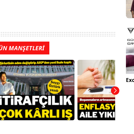
ÜN MANŞETLERİ
Exc