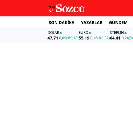
SON DAKİKA
YAZARLAR
GÜNDEM
DOLAR
EURO
STERLIN
47,71
55,19
64,41
0,09
(%0,18)
0,18
(%0,32)
0,24
(%