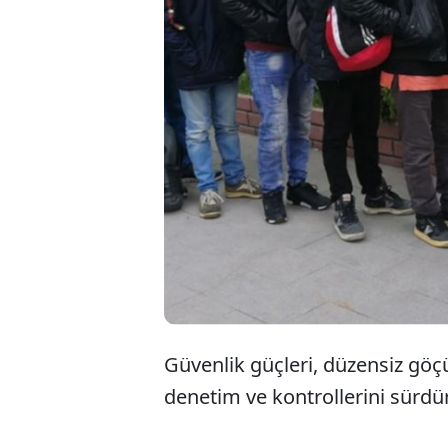
Edirne
düzen
işleml
gönder
Güvenlik güçleri, düzensiz gö
denetim ve kontrollerini sürd