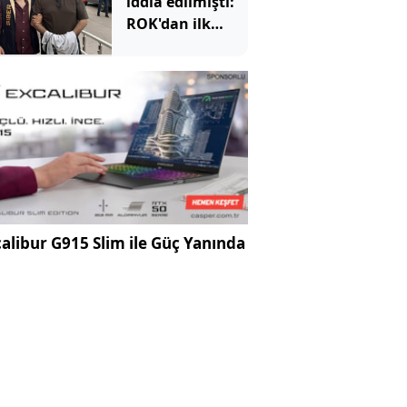
iddia edilmişti:
ROK'dan ilk
hamle
alibur G915 Slim ile Güç Yanında