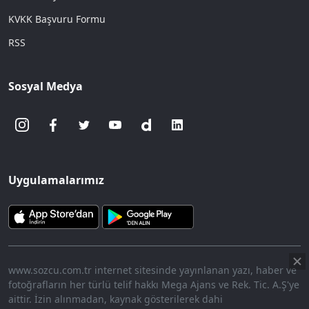
KVKK Başvuru Formu
RSS
Sosyal Medya
Uygulamalarımız
www.sozcu.com.tr internet sitesinde yayınlanan yazı, haber ve
fotoğrafların her türlü telif hakkı Mega Ajans ve Rek. Tic. A.Ş'ye
aittir. İzin alınmadan, kaynak gösterilerek dahi