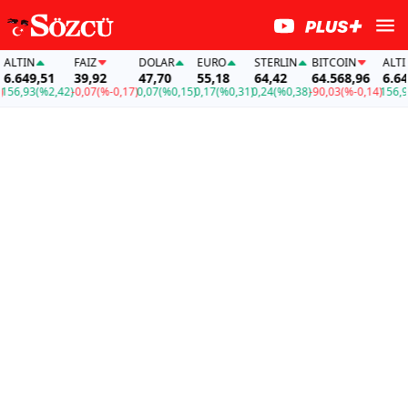
LTIN
FAİZ
DOLAR
EURO
STERLIN
BITCOIN
ALTIN
.649,51
39,92
47,70
55,18
64,42
64.568,96
6.649,
6,93
(%2,42)
-0,07
(%-0,17)
0,07
(%0,15)
0,17
(%0,31)
0,24
(%0,38)
-90,03
(%-0,14)
156,93
(