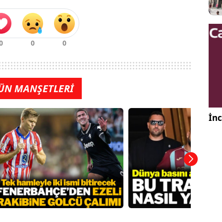
ÜN MANŞETLERİ
İnc