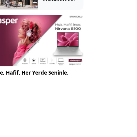
tartışma
yaratan
görüntü
e, Hafif, Her Yerde Seninle.