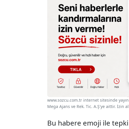
www.sozcu.com.tr internet sitesinde yayınla
Mega Ajans ve Rek. Tic. A.Ş'ye aittir. İzin
Bu habere emoji ile tepki