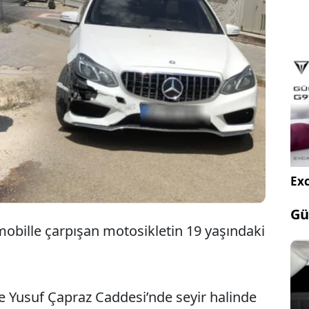
Edirne'de otomobil ile motosikletin
çarpışması sonucu 1 kişi yaralandı.
Exc
Gü
mobille çarpışan motosikletin 19 yaşındaki
le Yusuf Çapraz Caddesi’nde seyir halinde