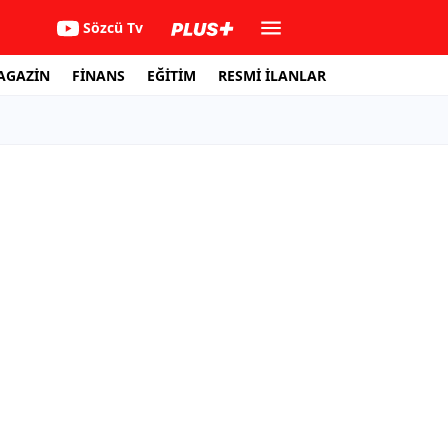
Sözcü Tv
AGAZİN
FİNANS
EĞİTİM
RESMİ İLANLAR