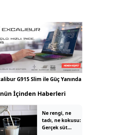
alibur G915 Slim ile Güç Yanında
nün İçinden Haberleri
Ne rengi, ne
tadı, ne kokusu:
Gerçek süt
sadece böyle