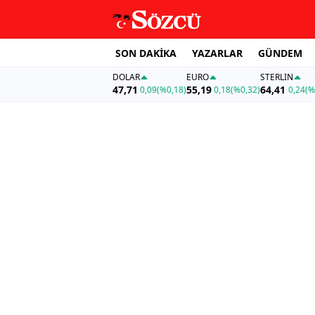
SON DAKİKA
YAZARLAR
GÜNDEM
DOLAR
EURO
STERLIN
47,71
55,19
64,41
0,09
(%0,18)
0,18
(%0,32)
0,24
(%