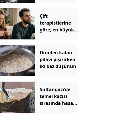
anlaşılıyor
Çift
terapistlerine
göre, en büyük
kız çocuklarının
en sık
karşılaştığı 5
Dünden kalan
ilişki sorunu
pilavı pişirirken
iki kez düşünün
Sultangazi’de
temel kazısı
sırasında hasar
gören 2 bina
tahliye edildi