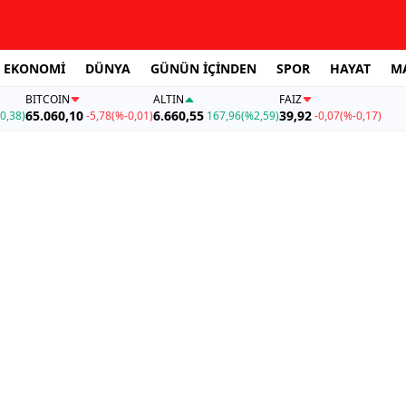
EKONOMİ
DÜNYA
GÜNÜN İÇİNDEN
SPOR
HAYAT
M
BITCOIN
ALTIN
FAİZ
65.060,10
6.660,55
39,92
0,38)
-5,78
(%-0,01)
167,96
(%2,59)
-0,07
(%-0,17)