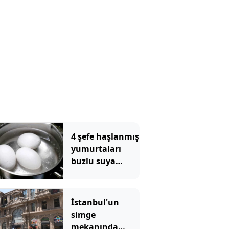
4 şefe haşlanmış
yumurtaları
buzlu suya
batırmanın
doğru olup
olmadığı
İstanbul'un
soruldu, hepsi
simge
aynı şeyi söyledi
mekanında