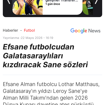
lama
gelişme! Transfer
1 gün önce
iptal oldu
Haberler
-
Futbol
Yayınlanma :
22 Mayıs 2026 - 16:19
Efsane futbolcudan
Galatasaraylıları
kızdıracak Sane sözleri
Efsane Alman futbolcu Lothar Matthaus,
Galatasaray'ın yıldızı Leroy Sane'ye
Alman Milli Takımı'ndan gelen 2026
Dünya Kupası davetine ateş püskürdü.