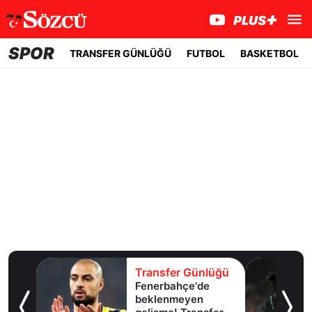
SPOR
TRANSFER GÜNLÜĞÜ
FUTBOL
BASKETBOL
lüğü
Transfer Günlüğü
Fenerbahçe'de
u!
beklenmeyen