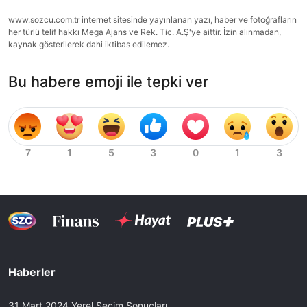
www.sozcu.com.tr internet sitesinde yayınlanan yazı, haber ve fotoğrafların
her türlü telif hakkı Mega Ajans ve Rek. Tic. A.Ş'ye aittir. İzin alınmadan,
kaynak gösterilerek dahi iktibas edilemez.
Bu habere emoji ile tepki ver
Haberler
31 Mart 2024 Yerel Seçim Sonuçları