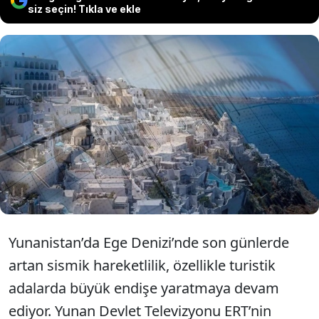
siz seçin! Tıkla ve ekle
Ege Denizi'nde art arda depremler
büyük paniğe sebep oldu. Ege
Adalarından dört tanesinde eğitim
cumaya kadar tatil edildi
Yunanistan’da Ege Denizi’nde son günlerde
artan sismik hareketlilik, özellikle turistik
adalarda büyük endişe yaratmaya devam
ediyor. Yunan Devlet Televizyonu ERT’nin