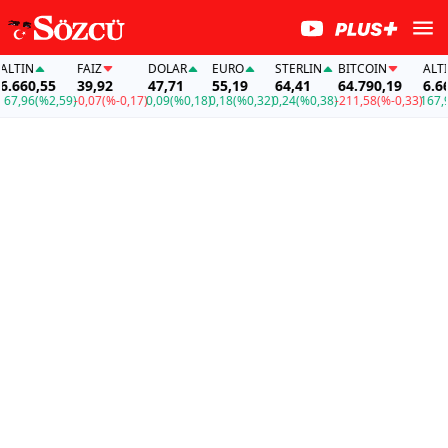
TIN
FAİZ
DOLAR
EURO
STERLIN
BITCOIN
ALTIN
660,55
39,92
47,71
55,19
64,41
64.790,19
6.660
,96
(%2,59)
-0,07
(%-0,17)
0,09
(%0,18)
0,18
(%0,32)
0,24
(%0,38)
-211,58
(%-0,33)
167,96
(