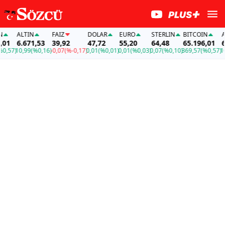
ALTIN
FAİZ
DOLAR
EURO
STERLIN
BITCOIN
ALT
1
6.671,53
39,92
47,72
55,20
64,48
65.196,01
6.
,57)
10,99
(%0,16)
-0,07
(%-0,17)
0,01
(%0,01)
0,01
(%0,03)
0,07
(%0,10)
369,57
(%0,57)
10,