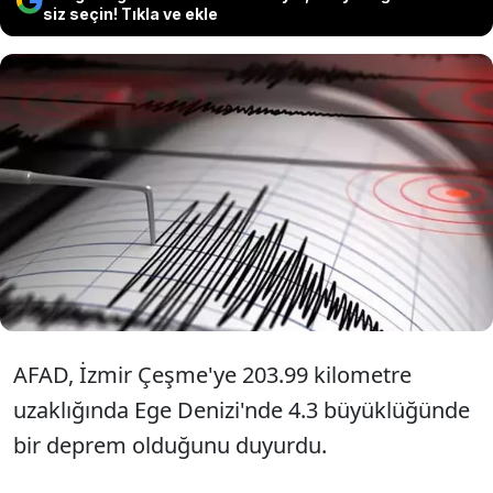
siz seçin! Tıkla ve ekle
AFAD'ın açıklamasına göre İzmir
Çeşme'ye 203.99 kilometre uzaklığında
Ege Denizi'nde 4.3 büyüklüğünde bir
deprem meydana geldi
AFAD, İzmir Çeşme'ye 203.99 kilometre
uzaklığında Ege Denizi'nde 4.3 büyüklüğünde
bir deprem olduğunu duyurdu.