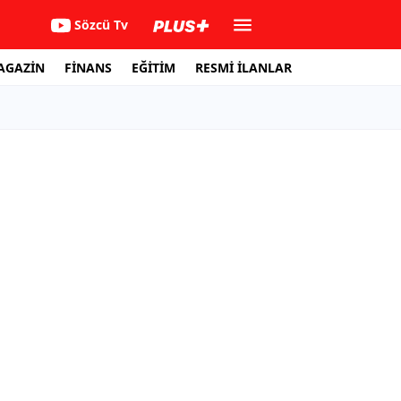
Sözcü Tv
AGAZİN
FİNANS
EĞİTİM
RESMİ İLANLAR