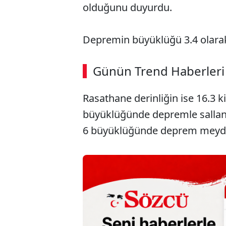
olduğunu duyurdu.
Depremin büyüklüğü 3.4 olarak
ABERİ OKU
➜
Günün Trend Haberleri
00:02
/ 09:08
Rasathane derinliğin ise 16.3 k
büyüklüğünde depremle sallanı
6 büyüklüğünde deprem meyda