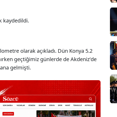
 kaydedildi.
ilometre olarak açıkladı. Dün Konya 5.2
Sesi Aç
rken geçtiğimiz günlerde de Akdeniz'de
na gelmişti.