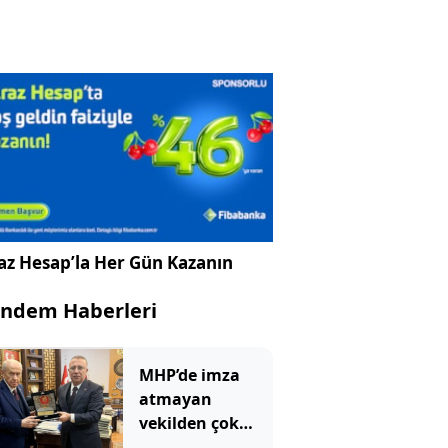
az Hesap’la Her Gün Kazanın
ndem Haberleri
MHP’de imza
atmayan
vekilden çok
çarpıcı