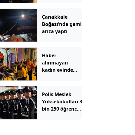
paylaşım: Bir
canım var
Çanakkale
Boğazı’nda gemi
arıza yaptı
Haber
alınmayan
kadın evinde
çöp yığınlarının
arasında
bulundu
Polis Meslek
Yüksekokulları 3
bin 250 öğrenci
alacak! İşte
aranan şartlar