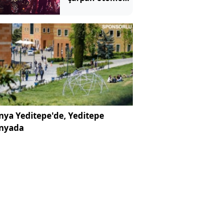
hurdaya döndü
ya Yeditepe'de, Yeditepe
nyada