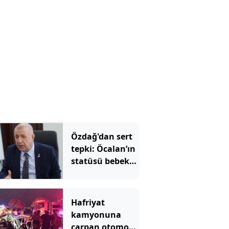
Özdağ'dan sert
tepki: Öcalan’ın
statüsü bebek
katilidir
Hafriyat
kamyonuna
çarpan otomobil