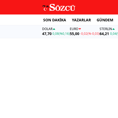
SON DAKİKA
YAZARLAR
GÜNDEM
DOLAR
EURO
STERLIN
47,70
55,00
64,21
0,08
(%0,16)
-0,02
(%-0,03)
0,04
(