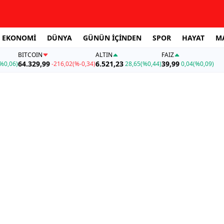
EKONOMİ
DÜNYA
GÜNÜN İÇİNDEN
SPOR
HAYAT
M
BITCOIN
ALTIN
FAİZ
64.329,99
6.521,23
39,99
%0,06)
-216,02
(%-0,34)
28,65
(%0,44)
0,04
(%0,09)