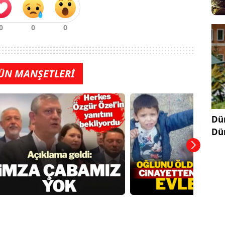
ÜN MANŞETLERİ
Dün
Dü