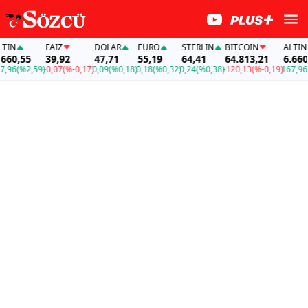
FAİZ
DOLAR
EURO
STERLIN
BITCOIN
ALTIN
,55
39,92
47,71
55,19
64,41
64.813,21
6.660,55
%2,59)
-0,07
(%-0,17)
0,09
(%0,18)
0,18
(%0,32)
0,24
(%0,38)
-120,13
(%-0,19)
167,96
(%2,5