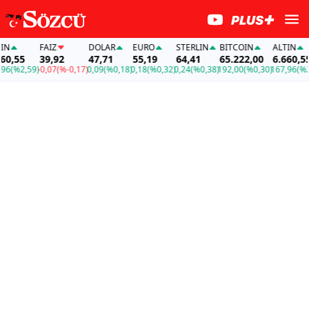
FAİZ
DOLAR
EURO
STERLIN
BITCOIN
ALTIN
,55
39,92
47,71
55,19
64,41
65.222,00
6.660,55
(%2,59)
-0,07
(%-0,17)
0,09
(%0,18)
0,18
(%0,32)
0,24
(%0,38)
192,00
(%0,30)
167,96
(%2,59