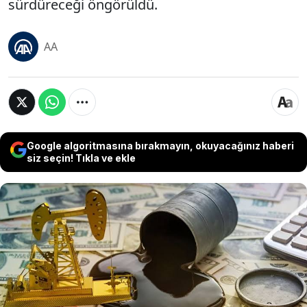
sürdüreceği öngörüldü.
AA
Google algoritmasına bırakmayın, okuyacağınız haberi
siz seçin! Tıkla ve ekle
ABD Enerji Enformasyon İdaresi (EIA), Hürmüz
Boğazı'nda petrol sevkiyatının yeniden hızlanması
ve küresel piyasada arz fazlasının oluşacağı
beklentisiyle 2026 yılı petrol fiyatı tahminlerini
aşağı çekti. Raporda, arzın talebin üzerinde
büyümeye devam etmesinin petrol fiyatları