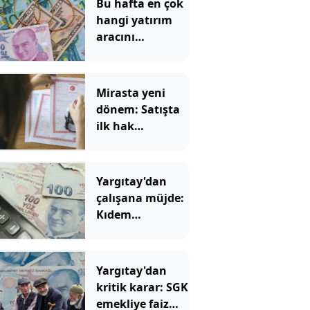
Bu hafta en çok
hangi yatırım
aracını
kazandırdı: Altın
yüzleri güldürdü
Mirasta yeni
dönem: Satışta
ilk hak
değişecek
Yargıtay'dan
çalışana müjde:
Kıdem
tazminatında
hesap değişti
Yargıtay'dan
kritik karar: SGK
emekliye faiz