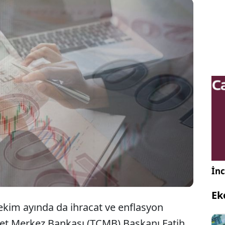
onomisinde ekim ayı, ihracat ve enflasyon
dan Merkez Bankası Başkanı Fatih Karahan’ın
umuna, 2026 bütçe teklifinden PPK faiz kararına
k gelişmelere sahne olacak.
İnc
Ek
ekim ayında da ihracat ve enflasyon
yet Merkez Bankası (TCMB) Başkanı Fatih