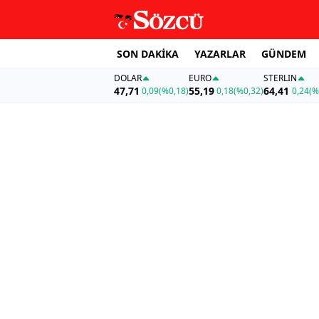
SON DAKİKA
YAZARLAR
GÜNDEM
DOLAR
EURO
STERLIN
47,71
55,19
64,41
0,09
(%0,18)
0,18
(%0,32)
0,24
(%