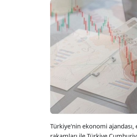
Türkiye ek
rakamların
Meclis sun
kadar kriti
Türkiye'nin ekonomi ajandası, 
rakamları ile Türkiye Cumhuri