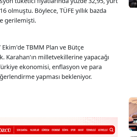
asyon tüketici fiyatlarında yüzde 32,95, yurt
5,16 olmuştu. Böylece, TÜFE yıllık bazda
 gerilemişti.
7 Ekim'de TBMM Plan ve Bütçe
Karahan'ın milletvekillerine yapacağı
Türkiye ekonomisi, enflasyon ve para
değerlendirme yapması bekleniyor.