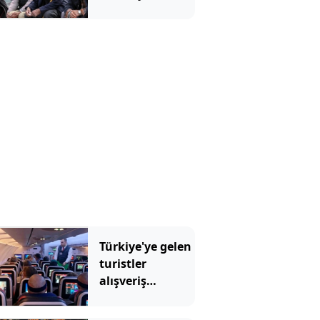
ödeyecek!
Türkiye'ye gelen
turistler
alışveriş
yapmadı, saçını
yaptırdı!