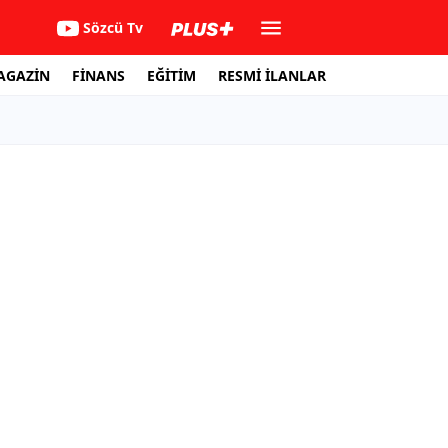
Sözcü Tv
AGAZİN
FİNANS
EĞİTİM
RESMİ İLANLAR