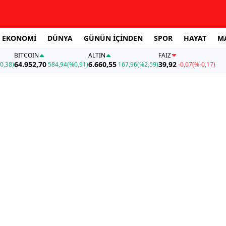
EKONOMİ
DÜNYA
GÜNÜN İÇİNDEN
SPOR
HAYAT
M
BITCOIN
ALTIN
FAİZ
64.952,70
6.660,55
39,92
0,38)
584,94
(%0,91)
167,96
(%2,59)
-0,07
(%-0,17)