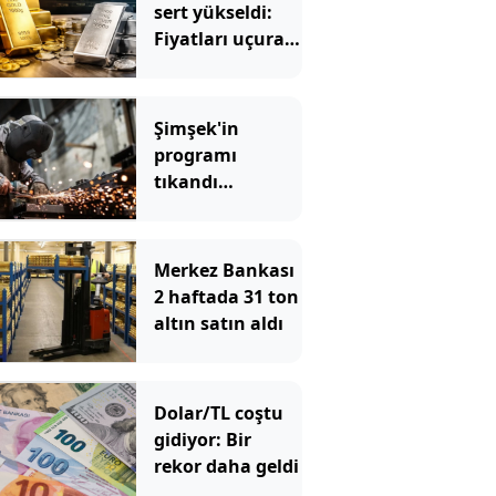
sert yükseldi:
Fiyatları uçuran
5 kritik gelişme
Şimşek'in
programı
tıkandı
değiştirin
Merkez Bankası
2 haftada 31 ton
altın satın aldı
Dolar/TL coştu
gidiyor: Bir
rekor daha geldi