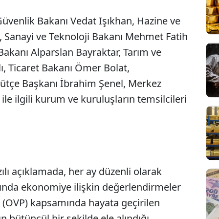
Güvenlik Bakanı Vedat Işıkhan, Hazine ve
 Sanayi ve Teknoloji Bakanı Mehmet Fatih
r Bakanı Alparslan Bayraktar, Tarım ve
, Ticaret Bakanı Ömer Bolat,
Bütçe Başkanı İbrahim Şenel, Merkez
le ilgili kurum ve kuruluşların temsilcileri
ılı açıklamada, her ay düzenli olarak
Sesi Aç
arında ekonomiye ilişkin değerlendirmeler
m (OVP) kapsamında hayata geçirilen
ın bütüncül bir şekilde ele alındığı