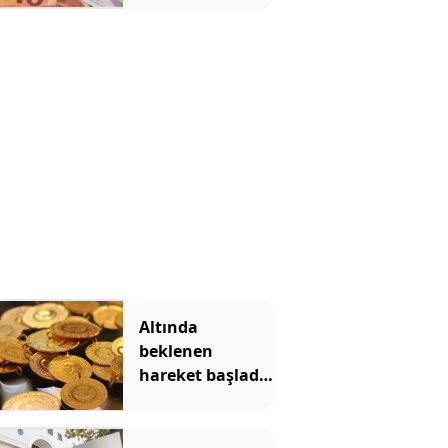
Altında
beklenen
hareket başladı!
Gram altın hızla
yükseliyor