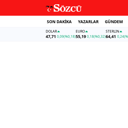
SON DAKİKA
YAZARLAR
GÜNDEM
DOLAR
EURO
STERLIN
47,71
55,19
64,41
0,09
(%0,18)
0,18
(%0,32)
0,24
(%