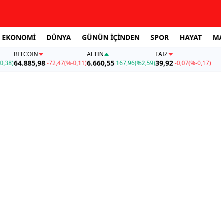
EKONOMİ
DÜNYA
GÜNÜN İÇİNDEN
SPOR
HAYAT
M
BITCOIN
ALTIN
FAİZ
64.885,98
6.660,55
39,92
0,38)
-72,47
(%-0,11)
167,96
(%2,59)
-0,07
(%-0,17)