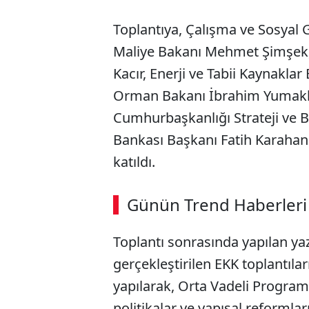
Toplantıya, Çalışma ve Sosyal 
Maliye Bakanı Mehmet Şimşek,
Kacır, Enerji ve Tabii Kaynakla
Orman Bakanı İbrahim Yumaklı
Cumhurbaşkanlığı Strateji ve 
Bankası Başkanı Fatih Karahan i
katıldı.
ABERİ OKU
➜
Günün Trend Haberleri
00:03
/ 09:15
Toplantı sonrasında yapılan yaz
gerçekleştirilen EKK toplantıl
yapılarak, Orta Vadeli Progra
politikalar ve yapısal reformlar