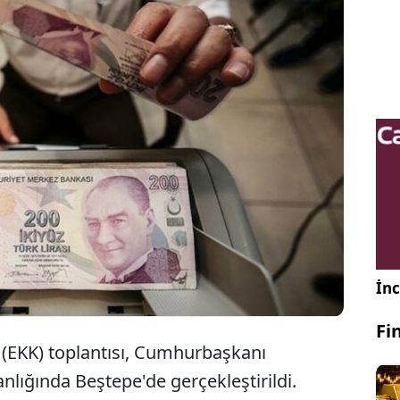
inasyon Kurulu (EKK) toplantısının ardından
mada, para politikasındaki sıkı duruşun, ihtiyatlı
sı ile desteklenmesi neticesinde, yılın ikinci
ık enflasyonda belirgin bir gerileme beklendiği
İnc
Fi
(EKK) toplantısı, Cumhurbaşkanı
nlığında Beştepe'de gerçekleştirildi.