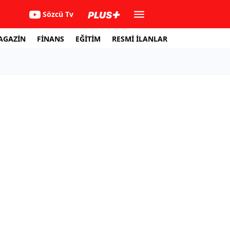
Sözcü Tv
AGAZİN
FİNANS
EĞİTİM
RESMİ İLANLAR