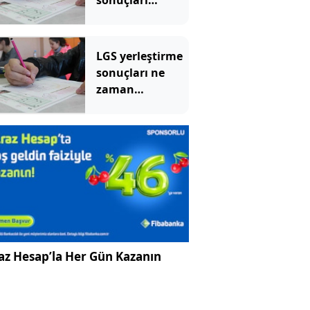
sonuçları
erişime açıldı:
İşte MEB LGS
tercih sonuçları
LGS yerleştirme
sorgulama
sonuçları ne
ekranı
zaman
açıklanacak, 5
Ağustos 2026
Çarşamba günü
mü?
az Hesap’la Her Gün Kazanın