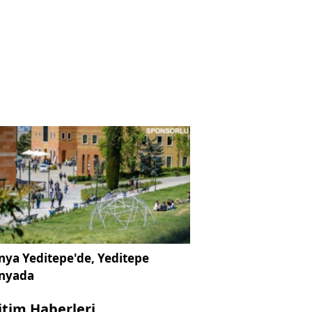
ya Yeditepe'de, Yeditepe
nyada
itim Haberleri