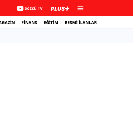
Sözcü Tv
AGAZİN
FİNANS
EĞİTİM
RESMİ İLANLAR