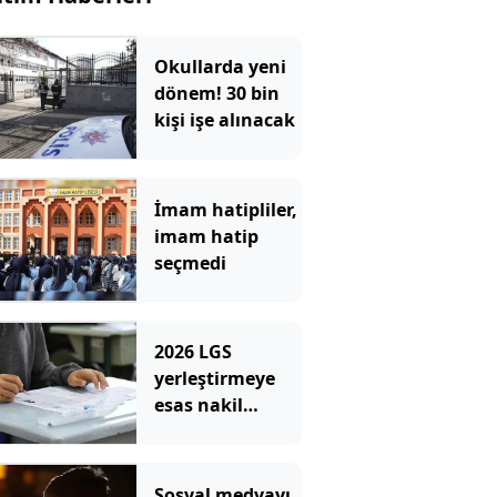
Okullarda yeni
dönem! 30 bin
kişi işe alınacak
İmam hatipliler,
imam hatip
seçmedi
2026 LGS
yerleştirmeye
esas nakil
başvurusu:
Nasıl ve nereden
yapılır?
Sosyal medyayı