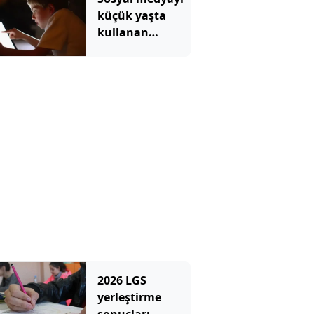
küçük yaşta
kullanan
çocuklar bazı
derslerde daha
başarısız
olabiliyor
2026 LGS
yerleştirme