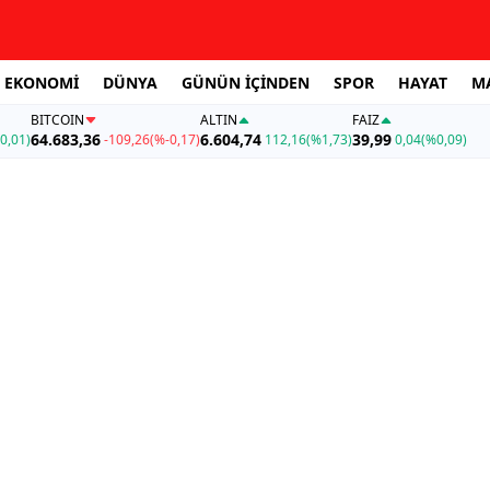
EKONOMİ
DÜNYA
GÜNÜN İÇİNDEN
SPOR
HAYAT
M
BITCOIN
ALTIN
FAİZ
64.683,36
6.604,74
39,99
0,01)
-109,26
(%-0,17)
112,16
(%1,73)
0,04
(%0,09)