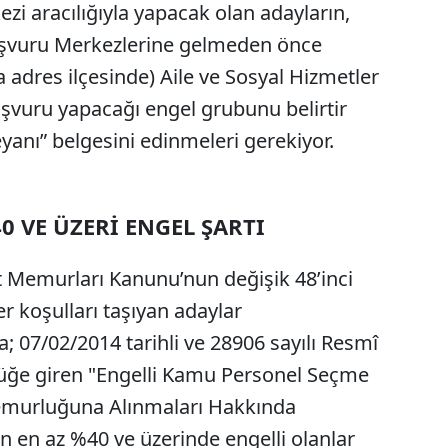
i aracılığıyla yapacak olan adayların,
şvuru Merkezlerine gelmeden önce
 adres ilçesinde) Aile ve Sosyal Hizmetler
şvuru yapacağı engel grubunu belirtir
yanı” belgesini edinmeleri gerekiyor.
0 VE ÜZERİ ENGEL ŞARTI
t Memurları Kanunu’nun değişik 48’inci
er koşulları taşıyan adaylar
; 07/02/2014 tarihli ve 28906 sayılı Resmî
üğe giren "Engelli Kamu Personel Seçme
 Memurluğuna Alınmaları Hakkında
 en az %40 ve üzerinde engelli olanlar