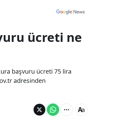
vuru ücreti ne
ra başvuru ücreti 75 lira
gov.tr adresinden