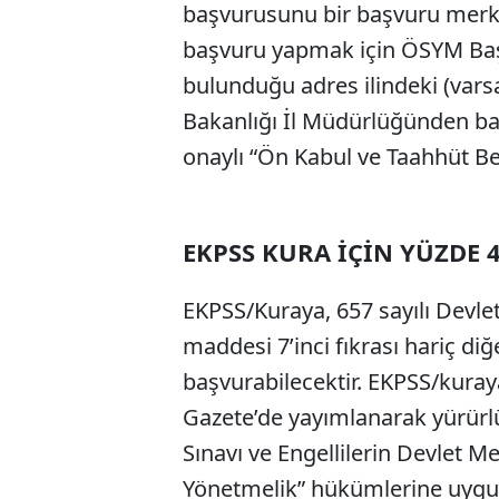
başvurusunu bir başvuru merkez
başvuru yapmak için ÖSYM Ba
bulunduğu adres ilindeki (varsa
Bakanlığı İl Müdürlüğünden ba
onaylı “Ön Kabul ve Taahhüt Be
EKPSS KURA İÇİN YÜZDE 4
EKPSS/Kuraya, 657 sayılı Devle
maddesi 7’inci fıkrası hariç diğ
başvurabilecektir. EKPSS/kuraya
Gazete’de yayımlanarak yürürl
Sınavı ve Engellilerin Devlet
Yönetmelik” hükümlerine uygun