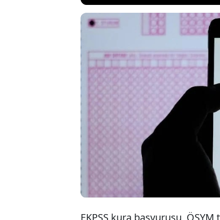
EKPSS kura 
edecek. EKPS
Adaylar, EK
https://ais.
EKPSS kura başvurusu, ÖSYM t