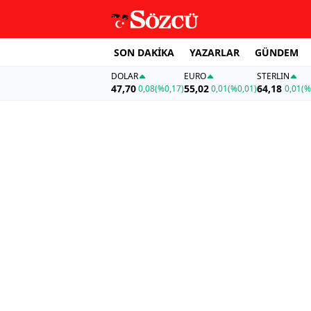
SON DAKİKA
YAZARLAR
GÜNDEM
DOLAR
EURO
STERLIN
47,70
55,02
64,18
0,08
(%0,17)
0,01
(%0,01)
0,01
(%