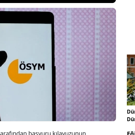
başvurusu 21 Mayıs 2024 Salı gününe kadar devam
S kura başvuru ücreti 75 lira olarak belirlendi.
PSS kura başvurularını ÖSYM’nin
osym.gov.tr adresinden gerçekleştirebilecek.
Dün
Dü
arafından başvuru kılavuzunun
Eğ