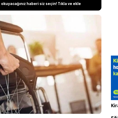
okuyacağınız haberi siz seçin! Tıkla ve ekle
21 Mayıs 2024 Salı günü sona eriyor. EKPSS kura
olarak belirlendi. Adaylar, EKPSS kura başvurularını
osym.gov.tr adresinden gerçekleştirebilecek.
ul/ilköğretim ile özel eğitim iş uygulama merkezi
n veya bu okullardan EKPSS’nin geçerlik süresi
ek durumda olan engelli adaylar başvurabilecek.
Kir