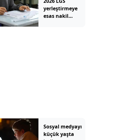
2026 LGS
yerleştirmeye
esas nakil
başvurusu:
Nasıl ve nereden
yapılır?
Sosyal medyayı
küçük yaşta