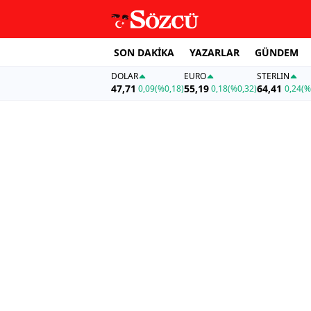
SON DAKİKA
YAZARLAR
GÜNDEM
DOLAR
EURO
STERLIN
47,71
55,19
64,41
0,09
(%0,18)
0,18
(%0,32)
0,24
(%