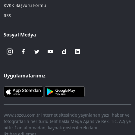
KVKK Başvuru Formu
RSS
Sosyal Medya
Uygulamalarımız
www.sozcu.com.tr internet sitesinde yayınlanan yazı, haber ve
fotoğrafların her türlü telif hakkı Mega Ajans ve Rek. Tic. A.Ş'ye
aittir. İzin alınmadan, kaynak gösterilerek dahi
iktibas edilemez.