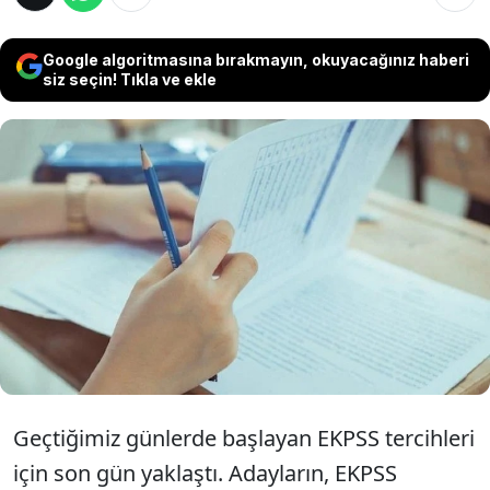
Google algoritmasına bırakmayın, okuyacağınız haberi
siz seçin! Tıkla ve ekle
Engelli Kamu Personeli Seçme Sınavı (EKPSS)
tercihleri, 19 Ocak 2024 tarihinde sona
erecek. EKPSS tercihleri, ÖSYM'nin
https://ais.osym.gov.tr ​​adresinden TC kimlik
numarası ve aday şifresi ile yapılacak.
Geçtiğimiz günlerde başlayan EKPSS tercihleri
için son gün yaklaştı. Adayların, EKPSS