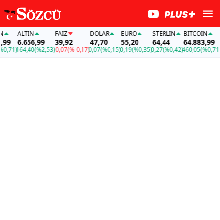
ALTIN
FAİZ
DOLAR
EURO
STERLIN
BITCOIN
AL
9
6.656,99
39,92
47,70
55,20
64,44
64.883,99
6.
71)
164,40
(%2,53)
-0,07
(%-0,17)
0,07
(%0,15)
0,19
(%0,35)
0,27
(%0,42)
460,05
(%0,71)
164