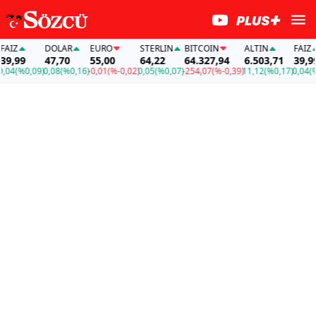
DOLAR
EURO
STERLIN
BITCOIN
ALTIN
FAİZ
9
47,70
55,00
64,22
64.327,94
6.503,71
39,99
%0,09)
0,08
(%0,16)
-0,01
(%-0,02)
0,05
(%0,07)
-254,07
(%-0,39)
11,12
(%0,17)
0,04
(%0,09)