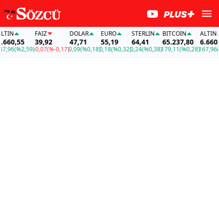
IN
FAİZ
DOLAR
EURO
STERLIN
BITCOIN
ALTIN
60,55
39,92
47,71
55,19
64,41
65.237,80
6.660,55
96
(%2,59)
-0,07
(%-0,17)
0,09
(%0,18)
0,18
(%0,32)
0,24
(%0,38)
179,11
(%0,28)
167,96
(%2