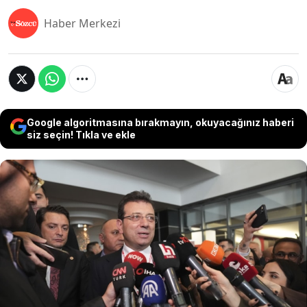
Haber Merkezi
Google algoritmasına bırakmayın, okuyacağınız haberi
siz seçin! Tıkla ve ekle
İBB Başkanı Ekrem İmamoğlu, Rıza Akpolat ve
Ahmet Özer'in tutuklanmasına tepki göstererek
Cumhurbaşkanı Erdoğan'ı eleştirdi... Erdoğan'ın
90'lı yıllarda yargılandığı davayı hatırlatan
İmamoğlu, "Hakkında karar verildi, yine oradan
elini kolunu sallaya sallaya ayrıldı. Ardından zaman
geçti itiraz etti ve tam 2 yıl yine görevini yaptı"
ifadelerini kullandı.