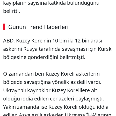
kayıpların sayısına katkıda bulunduğunu
belirtti.
Günün Trend Haberleri
00:21
/ 09:15
ABD, Kuzey Kore'nin 10 bin ila 12 bin arası
Sesi Aç
askerini Rusya tarafında savaşması için Kursk
bölgesine gönderdiğini belirtmişti.
O zamandan beri Kuzey Koreli askerlerin
bölgede savaştığına yönelik az delil vardı.
Ukraynalı kaynaklar Kuzey Korelilere ait
olduğu iddia edilen cenazeleri paylaşmıştı.
Yakın zamanda ise Kuzey Koreli olduğu iddia
edilen Asya asıllı askerler, Ukrayna İHA'larının