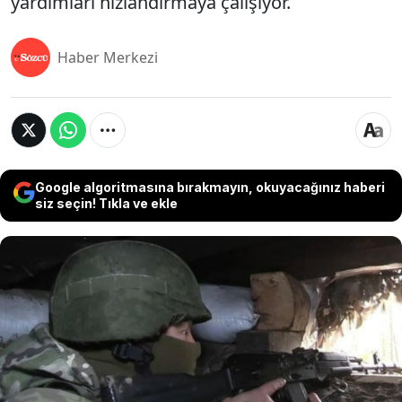
yardımları hızlandırmaya çalışıyor.
Haber Merkezi
Google algoritmasına bırakmayın, okuyacağınız haberi
siz seçin! Tıkla ve ekle
ABD, Kuzey Kore'nin Rusya ile Ukrayna savaşına
gönderdiği askerlerden yüzlercesinin çatışmalard
öldüğünü açıkladı. Beyaz Saray, Kuzey Kore
askerlerinin genellikle piyade pozisyonlarında Rus
güçleriyle birlikte savaştığını doğruladı. Şiddetli
çatışmalar sürerken Biden yönetimi, görev