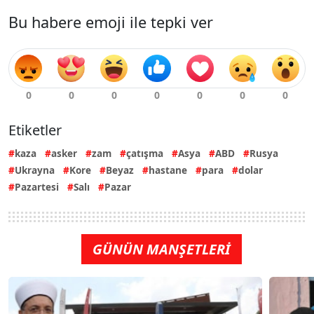
Bu habere emoji ile tepki ver
Etiketler
kaza
asker
zam
çatışma
Asya
ABD
Rusya
Ukrayna
Kore
Beyaz
hastane
para
dolar
Pazartesi
Salı
Pazar
GÜNÜN MANŞETLERİ