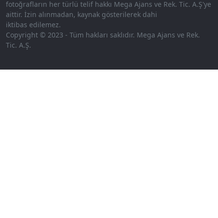
fotoğrafların her türlü telif hakkı Mega Ajans ve Rek. Tic. A.Ş'ye
aittir. İzin alınmadan, kaynak gösterilerek dahi
iktibas edilemez.
Copyright © 2023 - Tüm hakları saklıdır. Mega Ajans ve Rek.
Tic. A.Ş.