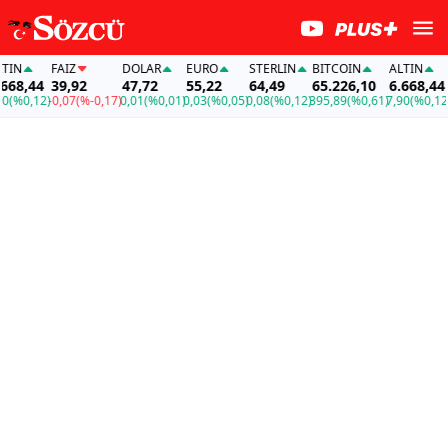
N
FAİZ
DOLAR
EURO
STERLIN
BITCOIN
ALTIN
FA
8,44
39,92
47,72
55,22
64,49
65.226,10
6.668,44
39
%0,12)
-0,07
(%-0,17)
0,01
(%0,01)
0,03
(%0,05)
0,08
(%0,12)
395,89
(%0,61)
7,90
(%0,12)
-0,