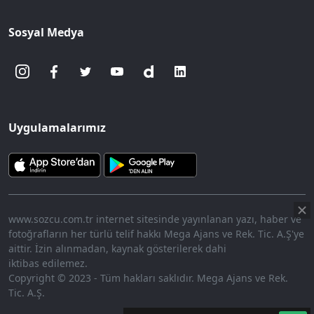
Sosyal Medya
Uygulamalarımız
www.sozcu.com.tr internet sitesinde yayınlanan yazı, haber ve
fotoğrafların her türlü telif hakkı Mega Ajans ve Rek. Tic. A.Ş'ye
aittir. İzin alınmadan, kaynak gösterilerek dahi
iktibas edilemez.
Copyright © 2023 - Tüm hakları saklıdır. Mega Ajans ve Rek.
Tic. A.Ş.
360p
Loaded
:
Sesi
10.12%
Aç