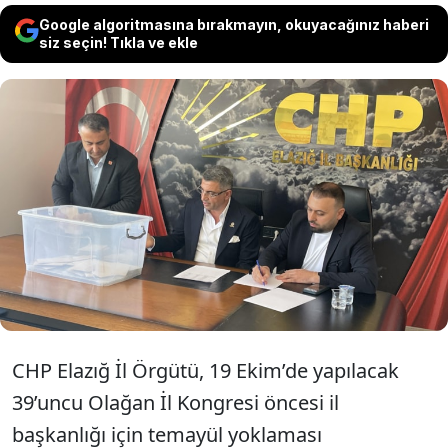
Google algoritmasına bırakmayın, okuyacağınız haberi
siz seçin! Tıkla ve ekle
CHP Elazığ İl Başkanlığı’nda yapılan
temayül yoklamasında Çağlar Coşkun
Duran, mevcut başkan Onur Özkan’ı
geride bırakarak il başkan adayı oldu.
CHP Elazığ İl Örgütü, 19 Ekim’de yapılacak
39’uncu Olağan İl Kongresi öncesi il
başkanlığı için temayül yoklaması