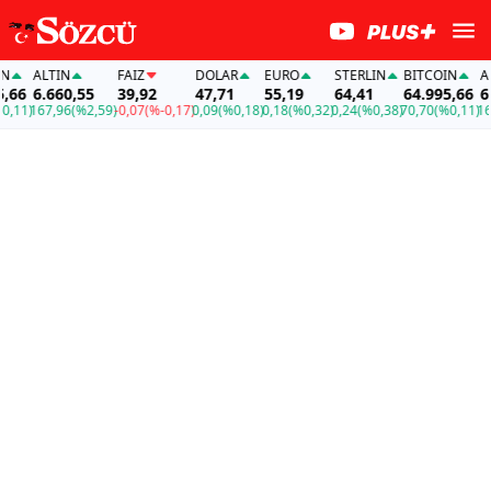
ALTIN
FAİZ
DOLAR
EURO
STERLIN
BITCOIN
ALT
66
6.660,55
39,92
47,71
55,19
64,41
64.995,66
6.6
11)
167,96
(%2,59)
-0,07
(%-0,17)
0,09
(%0,18)
0,18
(%0,32)
0,24
(%0,38)
70,70
(%0,11)
167,