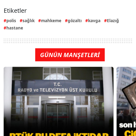
Etiketler
polis
sağlık
mahkeme
gözaltı
kavga
Elazığ
hastane
GÜNÜN MANŞETLERİ