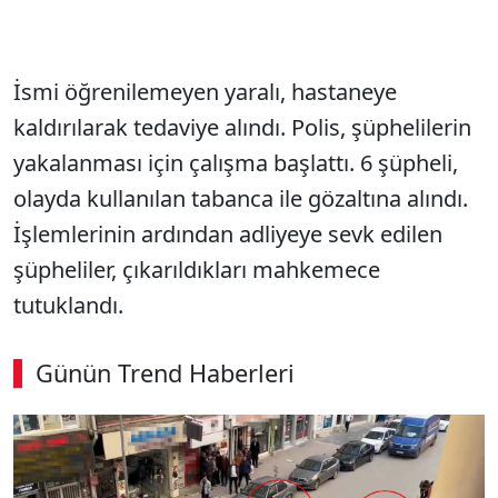
İsmi öğrenilemeyen yaralı, hastaneye
kaldırılarak tedaviye alındı. Polis, şüphelilerin
yakalanması için çalışma başlattı. 6 şüpheli,
olayda kullanılan tabanca ile gözaltına alındı.
İşlemlerinin ardından adliyeye sevk edilen
şüpheliler, çıkarıldıkları mahkemece
tutuklandı.
Günün Trend Haberleri
00:02
/ 08:06
Sesi Aç