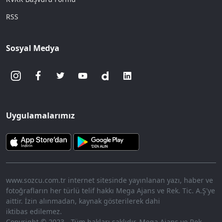
RSS
Sosyal Medya
Uygulamalarımız
www.sozcu.com.tr internet sitesinde yayınlanan yazı, haber ve
fotoğrafların her türlü telif hakkı Mega Ajans ve Rek. Tic. A.Ş'ye
aittir. İzin alınmadan, kaynak gösterilerek dahi
iktibas edilemez.
Copyright © 2023 - Tüm hakları saklıdır. Mega Ajans ve Rek.