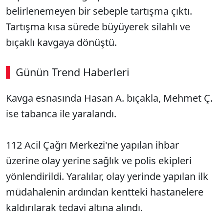
belirlenemeyen bir sebeple tartışma çıktı.
Tartışma kısa sürede büyüyerek silahlı ve
bıçaklı kavgaya dönüştü.
Günün Trend Haberleri
00:02
/ 08:15
Kavga esnasında Hasan A. bıçakla, Mehmet Ç.
Sesi Aç
ise tabanca ile yaralandı.
112 Acil Çağrı Merkezi'ne yapılan ihbar
üzerine olay yerine sağlık ve polis ekipleri
yönlendirildi. Yaralılar, olay yerinde yapılan ilk
müdahalenin ardından kentteki hastanelere
kaldırılarak tedavi altına alındı.