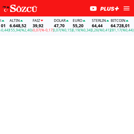
ALTIN
FAİZ
DOLAR
EURO
STERLIN
BITCOIN
AL
1
6.648,52
39,92
47,70
55,20
64,44
64.728,01
6.
44)
155,94
(%2,40)
-0,07
(%-0,17)
0,07
(%0,15)
0,19
(%0,34)
0,26
(%0,41)
281,17
(%0,44)
15