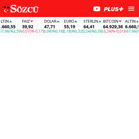
IN
FAİZ
DOLAR
EURO
STERLIN
BITCOIN
ALTIN
60,55
39,92
47,71
55,19
64,41
64.929,36
6.660,55
96
(%2,59)
-0,07
(%-0,17)
0,09
(%0,18)
0,18
(%0,32)
0,24
(%0,38)
-3,24
(%-0,01)
167,96
(%2,