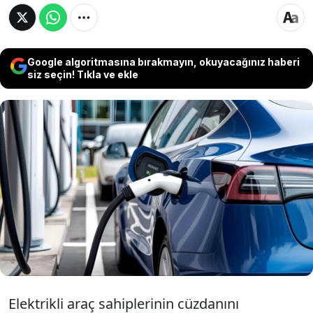
Google algoritmasına bırakmayın, okuyacağınız haberi
siz seçin! Tıkla ve ekle
Şarj istasyonlarından araç fiyatlarına kadar
her şey zamlandı. Elektrikli araçların
Türkiye’deki öncülerinden Tesla,
Supercharger ağına gelen fiyat artışıyla
birlikte Model Y’nin satış fiyatlarını da
güncelledi.
Elektrikli araç sahiplerinin cüzdanını