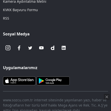
Kamera Aydınlatma Metni
KVKK Başvuru Formu
RSS
Sosyal Medya
Uygulamalarımız
www.sozcu.com.tr internet sitesinde yayınlanan yazı, haber ve
fotoğrafların her türlü telif hakkı Mega Ajans ve Rek. Tic. A.Ş'ye
aittir. İzin alınmadan, kaynak gösterilerek dahi