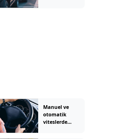
oldu
Manuel ve
otomatik
viteslerde
şanzımanı
yakan hata: