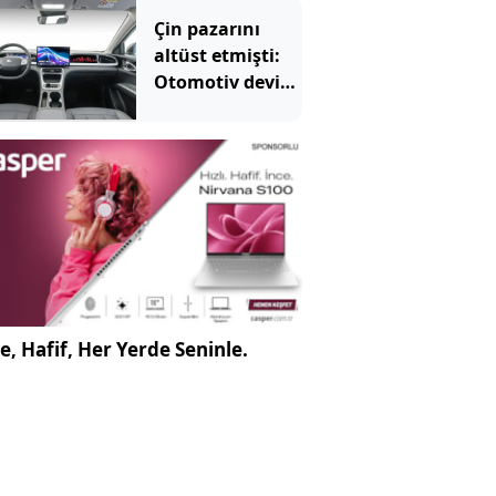
Çoğu sürücü
Çin pazarını
farkında değil
altüst etmişti:
Otomotiv devi
Avrupa'ya açıldı
e, Hafif, Her Yerde Seninle.