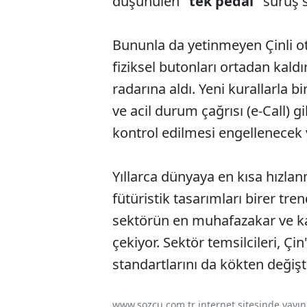
düşünülen
"tek pedal"
sürüş s
Bununla da yetinmeyen Çinli oto
fiziksel butonları ortadan kal
radarına aldı. Yeni kurallarla bir
ve acil durum çağrısı (e-Call) 
kontrol edilmesi engellenecek v
Yıllarca dünyaya en kısa hızlan
fütüristik tasarımları birer tr
sektörün en muhafazakar ve k
çekiyor. Sektör temsilcileri, Çi
standartlarını da kökten değişt
www.sozcu.com.tr internet sitesinde yayınla