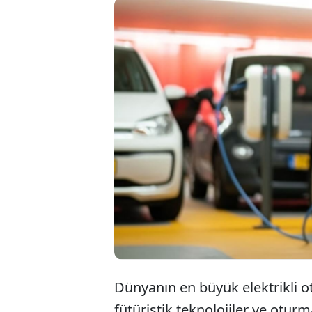
Gizli kapı
"Aşırı Kon
kapsamda g
mercek alt
Dünyanın en büyük elektrikli 
fütüristik teknolojiler ve otur