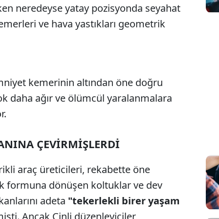
yken neredeyse yatay pozisyonda seyahat
emerleri ve hava yastıkları geometrik
mniyet kemerinin altından öne doğru
çok daha ağır ve ölümcül yaralanmalara
r.
LANINA ÇEVİRMİŞLERDİ
rikli araç üreticileri, rekabette öne
k formuna dönüşen koltuklar ve dev
kanlarını adeta
"tekerlekli birer yaşam
şti. Ancak Çinli düzenleyiciler,