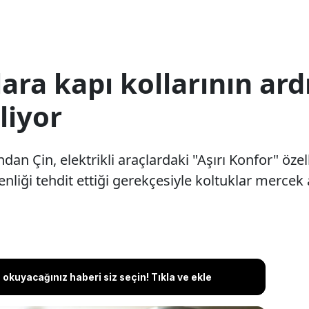
lara kapı kollarının ar
liyor
ından Çin, elektrikli araçlardaki "Aşırı Konfor" öz
liği tehdit ettiği gerekçesiyle koltuklar mercek a
okuyacağınız haberi siz seçin! Tıkla ve ekle