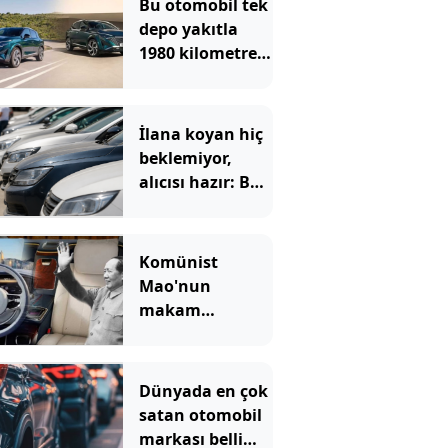
Bu otomobil tek
depo yakıtla
1980 kilometre
gitti: Rekoru
sağlayan şey ilk
akla gelen
İlana koyan hiç
olmadı
beklemiyor,
alıcısı hazır: Bu
20 otomobil
kapış kapış
gidiyor
Komünist
Mao'nun
makam
aracıydı, bugün
zenginlerin lüks
oyuncağı oldu
Dünyada en çok
satan otomobil
markası belli