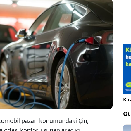
 kolları yasağının ardından Çin, elektrikli araçlardaki
for" özelliklerinde frene basmaya hazırlanıyor. Bu
üvenliği tehdit ettiği gerekçesiyle koltuklar
ına alındı.
Kir
Ot
otomobil pazarı konumundaki Çin,
ma odası konforu sunan araç içi