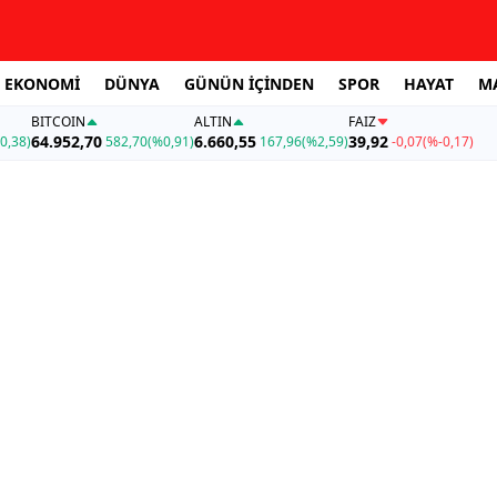
EKONOMİ
DÜNYA
GÜNÜN İÇİNDEN
SPOR
HAYAT
M
BITCOIN
ALTIN
FAİZ
64.952,70
6.660,55
39,92
0,38)
582,70
(%0,91)
167,96
(%2,59)
-0,07
(%-0,17)