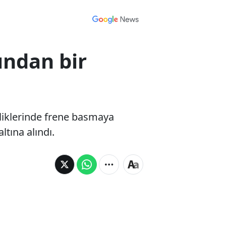
dından bir
elliklerinde frene basmaya
ltına alındı.