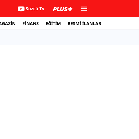
Sözcü Tv
AGAZİN
FİNANS
EĞİTİM
RESMİ İLANLAR