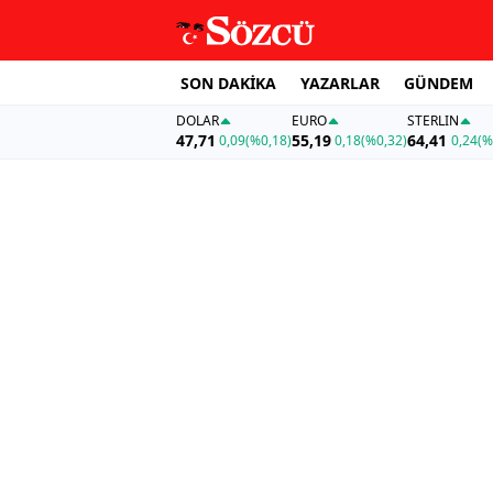
SON DAKİKA
YAZARLAR
GÜNDEM
DOLAR
EURO
STERLIN
47,71
55,19
64,41
0,09
(%0,18)
0,18
(%0,32)
0,24
(%