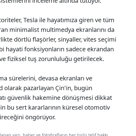
istemlerini inceleme altında tutuyor.
riteler, Tesla ile hayatımıza giren ve tüm
dıran minimalist multimedya ekranlarını da
likte dörtlü flaşörler, sinyaller, vites seçimi
gibi hayati fonksiyonların sadece ekrandan
e fiziksel tuş zorunluluğu getirilecek.
ma sürelerini, devasa ekranları ve
end olarak pazarlayan Çin'in, bugün
atı güvenlik hakemine dönüşmesi dikkat
n'in bu sert kararlarının küresel otomotiv
ireceğini öngörüyor.
nan yazı, haber ve fotoğrafların her türlü telif hakkı