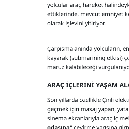
yolcular araç hareket halinde
ettiklerinde, mevcut emniyet k
olarak işlevini yitiriyor.
Çarpışma anında yolcuların, e
kayarak (submarining etkisi) 
maruz kalabileceği vurgulanıyo
ARAÇ İÇLERİNİ YAŞAM A
Son yıllarda özellikle Çinli elekt
geçmek için masaj yapan, yata
sinema ekranlarıyla araç iç me
odasına"
çevirme yarışına girmi