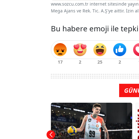
www.sozcu.com.tr internet sitesinde yayınla
Mega Ajans ve Rek. Tic. A.Ş'ye aittir. İzin
Bu habere emoji ile tepki
GÜN