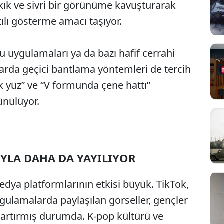
lkık ve sivri bir görünüme kavuşturarak
tılı gösterme amacı taşıyor.
u uygulamaları ya da bazı hafif cerrahi
larda geçici bantlama yöntemleri de tercih
ük yüz” ve “V formunda çene hattı”
ünülüyor.
IYLA DAHA DA YAYILIYOR
dya platformlarının etkisi büyük. TikTok,
ulamalarda paylaşılan görseller, gençler
i artırmış durumda. K-pop kültürü ve