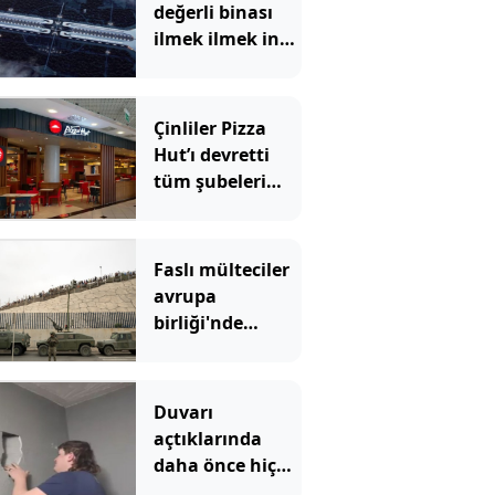
değerli binası
ilmek ilmek inşa
ediliyor: Para
basacak
Çinliler Pizza
Hut’ı devretti
tüm şubeleri
değişecek
Faslı mülteciler
avrupa
birliği'nde
büyük çatlak
açtı: İspanya
sınırlarını
Duvarı
kapatan
açtıklarında
İtalya'ya
daha önce hiç
Pazartesi
görmedikleri bir