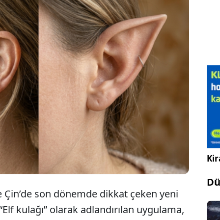
önemde dikkat çeken “elf kulağı” estetiği, kulak
hale edilerek yüz hatlarını daha ince ve orantılı
ıyla uygulanıyor. Sosyal medyada hızla yayılan bu
ellikle gençler arasında ilgi görüyor...
Kir
Dü
ve Çin’de son dönemde dikkat çeken yeni
. “Elf kulağı” olarak adlandırılan uygulama,