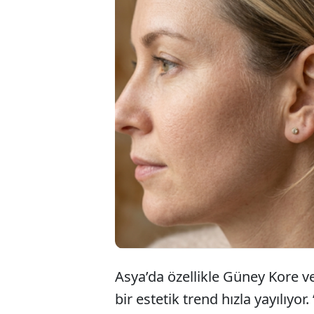
Asya’da son d
yapısına müda
gösterme amac
yeni trend, öz
Asya’da özellikle Güney Kore 
bir estetik trend hızla yayılıyor