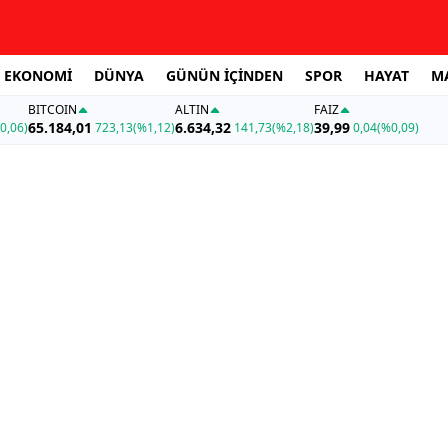
EKONOMİ
DÜNYA
GÜNÜN İÇİNDEN
SPOR
HAYAT
M
BITCOIN
ALTIN
FAİZ
65.184,01
6.634,32
39,99
0,06)
723,13
(%1,12)
141,73
(%2,18)
0,04
(%0,09)