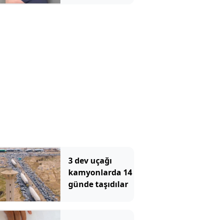
gününe kadar
şey gördüler
süre verdi
3 dev uçağı
kamyonlarda 14
günde taşıdılar