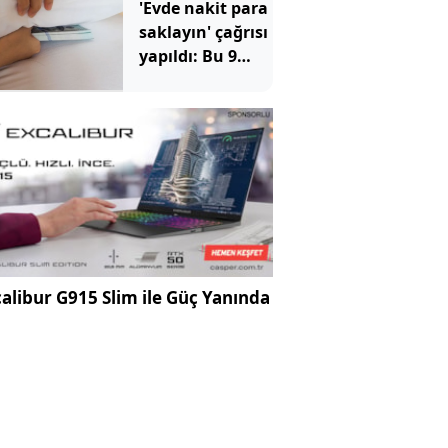
'Evde nakit para
saklayın' çağrısı
yapıldı: Bu 9
noktaya sakın
koymayın
alibur G915 Slim ile Güç Yanında