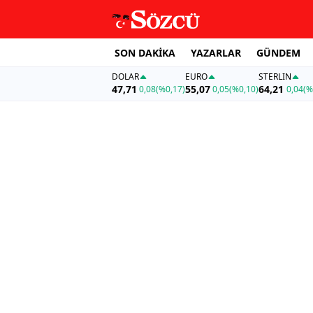
SON DAKİKA
YAZARLAR
GÜNDEM
DOLAR
EURO
STERLIN
47,71
55,07
64,21
0,08
(%0,17)
0,05
(%0,10)
0,04
(%