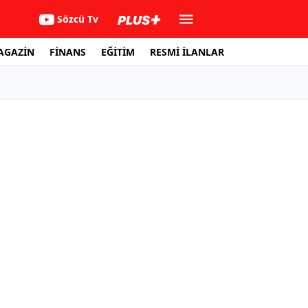
Sözcü Tv
AGAZİN
FİNANS
EĞİTİM
RESMİ İLANLAR