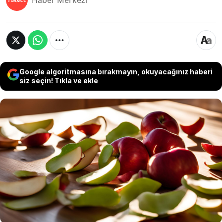
Haber Merkezi
Google algoritmasına bırakmayın, okuyacağınız haberi
siz seçin! Tıkla ve ekle
Elma tarifleri hazırlarken genellikle kabuklar atılır.
Oysa bu kabuklar hem lezzet hem de vitamin
açısından oldukça değerli. Elma kabuklarını
değerlendirmek hem yiyecek israfını önler hem
de mutfağınıza yaratıcı dokunuşlar katar. İşte
elma kabuklarını kullanarak yapabileceğiniz dört
basit ve lezzetli fikir