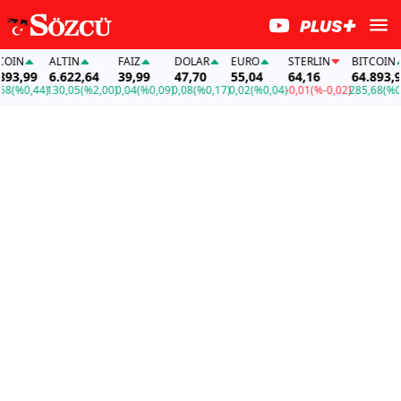
IN
ALTIN
FAİZ
DOLAR
EURO
STERLIN
BITCOIN
3,99
6.622,64
39,99
47,70
55,04
64,16
64.893,99
(%0,44)
130,05
(%2,00)
0,04
(%0,09)
0,08
(%0,17)
0,02
(%0,04)
-0,01
(%-0,02)
285,68
(%0,4