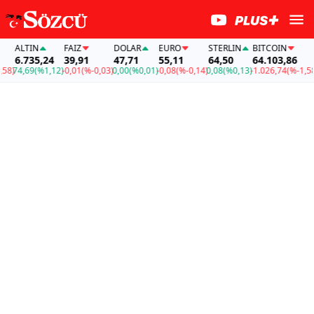
ALTIN
FAİZ
DOLAR
EURO
STERLIN
BITCOIN
A
6.735,24
39,91
47,71
55,11
64,50
64.103,86
6
)
74,69
(%1,12)
-0,01
(%-0,03)
0,00
(%0,01)
-0,08
(%-0,14)
0,08
(%0,13)
-1.026,74
(%-1,58)
7