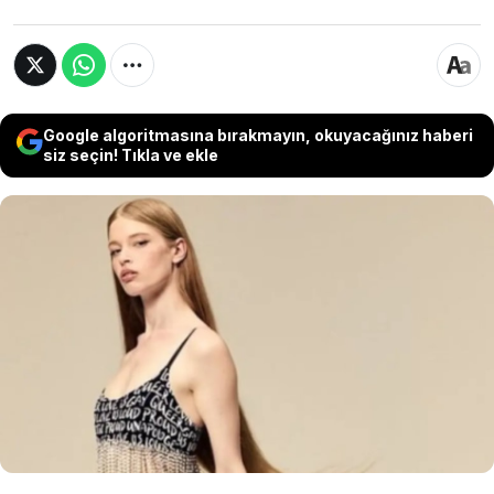
Google algoritmasına bırakmayın, okuyacağınız haberi
siz seçin! Tıkla ve ekle
Dünyaca ünlü şarkıcı ve iş insanı Rihanna, iç
çamaşırı markası için hazırladığı yeni reklam
kampanyasında dikkat çeken bir ismi kamera
karşısına çıkardı. Kampanyada, Elon Musk’ın
trans kızı Vivian Wilson yer aldı.