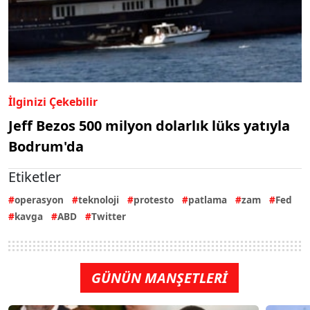
İlginizi Çekebilir
Jeff Bezos 500 milyon dolarlık lüks yatıyla
Bodrum'da
Etiketler
operasyon
teknoloji
protesto
patlama
zam
Fed
kavga
ABD
Twitter
GÜNÜN MANŞETLERİ