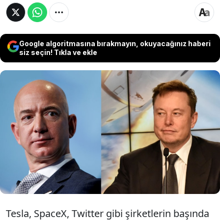
Google algoritmasına bırakmayın, okuyacağınız haberi
siz seçin! Tıkla ve ekle
Dünyanın önde gelen iki milyarderi uzay
çalışmalarında birbirleriyle yarışmaya
devam ederken zaman zaman tansiyon
yükseliyor. Jeff Bezos ve Elon Musk yine
karşı karşıya geldi.
Tesla, SpaceX, Twitter gibi şirketlerin başında