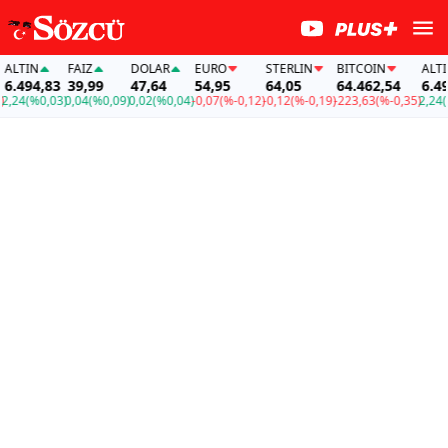
N
FAİZ
DOLAR
EURO
STERLIN
BITCOIN
ALTIN
4,83
39,99
47,64
54,95
64,05
64.462,54
6.494,83
%0,03)
0,04
(%0,09)
0,02
(%0,04)
-0,07
(%-0,12)
-0,12
(%-0,19)
-223,63
(%-0,35)
2,24
(%0,03