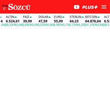
ALTIN
FAİZ
DOLAR
EURO
STERLIN
BITCOIN
ALTIN
6.524,61
39,99
47,59
55,09
64,23
64.876,64
6.524
4)
28,53
(%0,44)
0,04
(%0,09)
0,03
(%0,06)
0,08
(%0,15)
0,13
(%0,20)
541,03
(%0,84)
28,53
(%