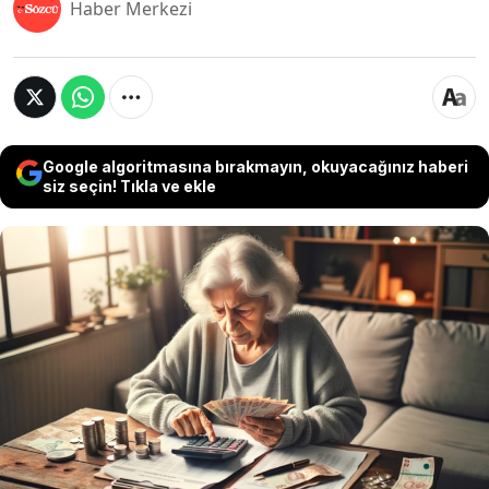
Haber Merkezi
Google algoritmasına bırakmayın, okuyacağınız haberi
siz seçin! Tıkla ve ekle
Emekli bayram ikramiyesi ödemesi bugün
itibarıyla başladı. Bayram ikramiyesi, Emekli
Sandığı kapsamında aylık alanlara 10 Haziran,
Bağ-Kur kapsamında aylık alanlara 11 Haziran,
SSK kapsamında aylık alanlara ise 12-13-14
Haziran tarihlerinde ödenecek.